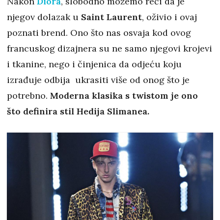
Nakon
Diora
, slobodno možemo reći da je
njegov dolazak u
Saint Laurent
, oživio i ovaj
poznati brend. Ono što nas osvaja kod ovog
francuskog dizajnera su ne samo njegovi krojevi
i tkanine, nego i činjenica da odjeću koju
izrađuje odbija ukrasiti više od onog što je
potrebno.
Moderna klasika s twistom je ono
što definira stil Hedija Slimanea.