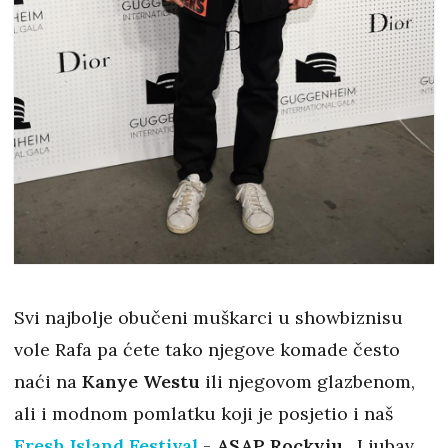
Svi najbolje obučeni muškarci u showbiznisu
vole Rafa pa ćete tako njegove komade često
naći na
Kanye Westu
ili njegovom glazbenom,
ali i modnom pomlatku koji je posjetio i naš
Fresh Island Festival
-
ASAP Rockyju
. Ljubav