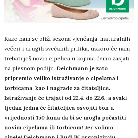
Kako nam se bliži sezona vjenčanja, maturalnih
večeri i drugih svečanih prilika, uskoro će nam
trebati još novih cipelica u kojima ćemo zasjati
na plesnom podiju.
Deichmann je zato
pripremio veliko istraživanje o cipelama i
torbicama, kao i nagrade za čitateljice.
Istraživanje će trajati od 22.4. do 22.6., a svaki
tjedan jedna će čitateljica osvojiti bon u
vrijednosti 150 kuna da bi se mogla počastiti
novim cipelama ili torbicom! Jer volimo
cipele!
Deichmann i Budi.IN organiziraju