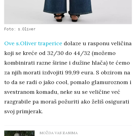
Foto: s.Oliver
Ove s.Oliver traperice
dolaze u rasponu veličina
koji se kreće od 32/30 do 44/32 (možemo
kombinirati razne širine i dužine hlača) te ćemo
za njih morati izdvojiti 99,99 eura. S obzirom na
to da se radi o jako cool, pomalo glamuroznom i
svestranom komadu, neke su se veličine već
razgrabile pa moraš požuriti ako želiš osigurati
svoj primjerak.
MOŽDA VAS ZANIMA