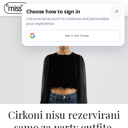
Sign in with Google
Cirkoni nisu rezervirani
samo za party outfite,