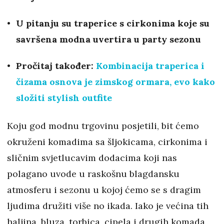
U pitanju su traperice s cirkonima koje su
savršena modna uvertira u party sezonu
Pročitaj također:
Kombinacija traperica i
čizama osnova je zimskog ormara, evo kako
složiti stylish outfite
Koju god modnu trgovinu posjetili, bit ćemo
okruženi komadima sa šljokicama, cirkonima i
sličnim svjetlucavim dodacima koji nas
polagano uvode u raskošnu blagdansku
atmosferu i sezonu u kojoj ćemo se s dragim
ljudima družiti više no ikada. Iako je većina tih
haljina, bluza, torbica, cipela i drugih komada,