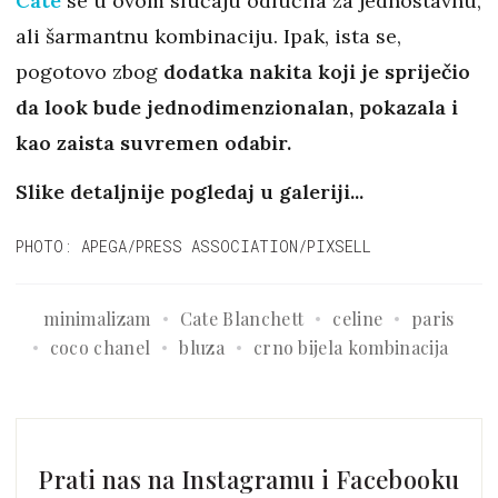
Cate
se u ovom slučaju odlučila za jednostavnu,
ali šarmantnu kombinaciju. Ipak, ista se,
pogotovo zbog
dodatka nakita koji je spriječio
da look bude jednodimenzionalan, pokazala i
kao zaista suvremen odabir.
Slike detaljnije pogledaj u galeriji...
PHOTO: APEGA/PRESS ASSOCIATION/PIXSELL
minimalizam
Cate Blanchett
celine
paris
coco chanel
bluza
crno bijela kombinacija
Prati nas na Instagramu i Facebooku