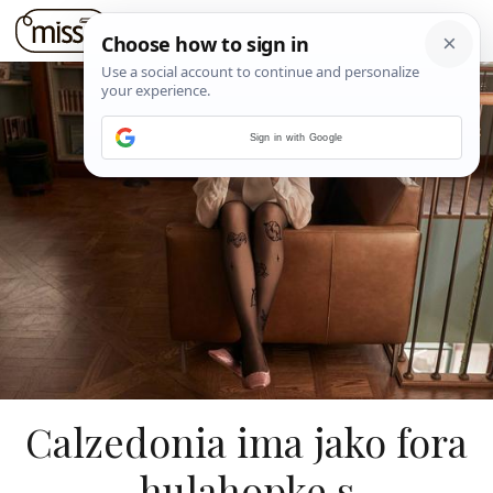
Sign in with Google
Calzedonia ima jako fora
hulahopke s