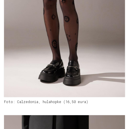
Foto: Calzedonia, hulahopke (16,50 eura)