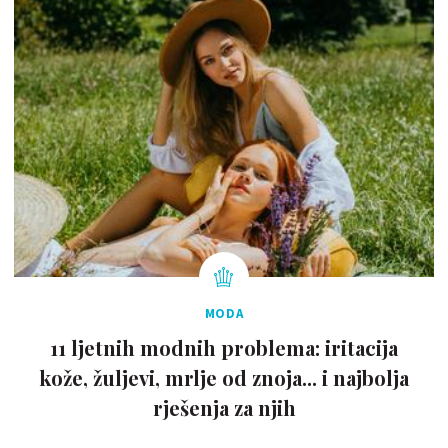
MODA
11 ljetnih modnih problema: iritacija
kože, žuljevi, mrlje od znoja... i najbolja
rješenja za njih