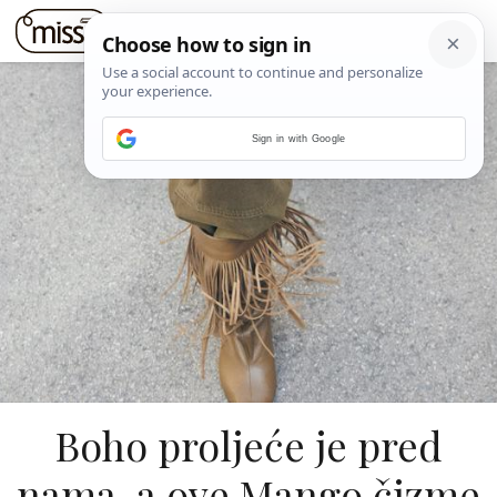
Sign in with Google
Boho proljeće je pred
nama, a ove Mango čizme