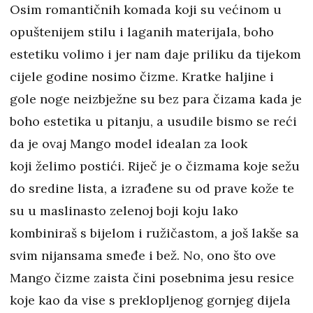
Osim romantičnih komada koji su većinom u
opuštenijem stilu i laganih materijala, boho
estetiku volimo i jer nam daje priliku da tijekom
cijele godine nosimo čizme. Kratke haljine i
gole noge neizbježne su bez para čizama kada je
boho estetika u pitanju, a usudile bismo se reći
da je ovaj Mango model idealan za look
koji želimo postići. Riječ je o čizmama koje sežu
do sredine lista, a izrađene su od prave kože te
su u maslinasto zelenoj boji koju lako
kombiniraš s bijelom i ružičastom, a još lakše sa
svim nijansama smeđe i bež. No, ono što ove
Mango čizme zaista čini posebnima jesu resice
koje kao da vise s preklopljenog gornjeg dijela