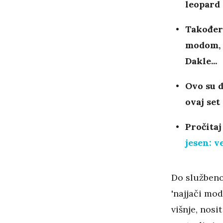
leopard 
Također,
modom, g
Dakle...
Ovo su d
ovaj set
Pročitaj
jesen: v
Do službenog
'najjači mod
višnje, nosi