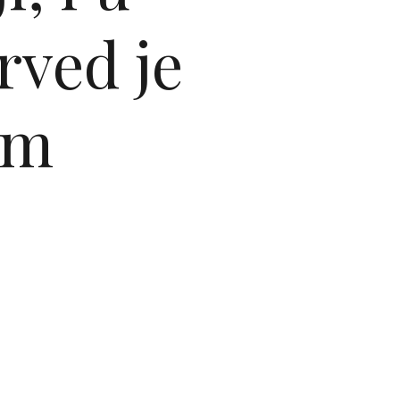
rved je
im