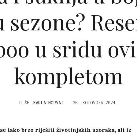
 sezone? Rese
boo u sridu ov
kompletom
PIŠE
KARLA HORVAT
30. KOLOVOZA 2024.
e tako brzo riješiti životinjskih uzoraka, ali iz