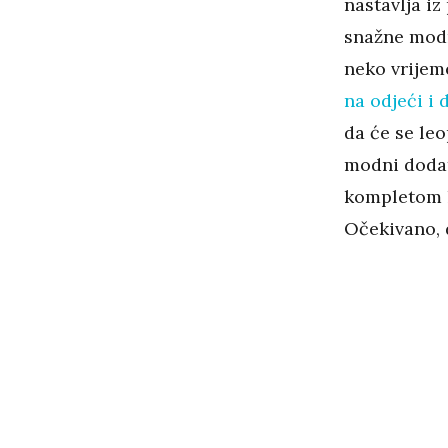
nastavlja iz
snažne modn
neko vrijem
na odjeći i
da će se leo
modni dodat
kompletom l
Očekivano, 