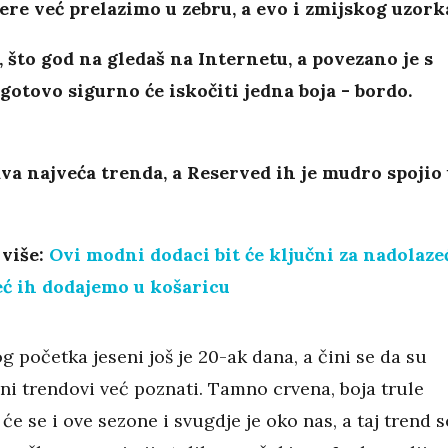
ere već prelazimo u zebru, a evo i zmijskog uzork
 što god na gledaš na Internetu, a povezano je s
otovo sigurno će iskočiti jedna boja - bordo.
va najveća trenda, a Reserved ih je mudro spojio
 više:
Ovi modni dodaci bit će ključni za nadolaze
eć ih dodajemo u košaricu
 početka jeseni još je 20-ak dana, a čini se da su
ni trendovi već poznati. Tamno crvena, boja trule
t će se i ove sezone i svugdje je oko nas, a taj trend s