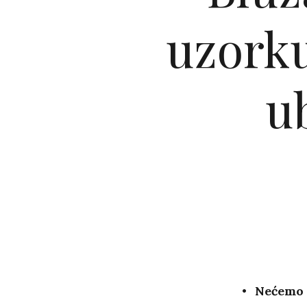
uzorku
u
Nećemo s