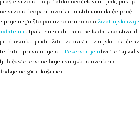
 prošle sezone i nije toliko neočekivan. Ipak, poslije
e sezone leopard uzorka, mislili smo da će proći
e prije nego što ponovno uronimo u
životinjski svije
 dodatcima
. Ipak, iznenadili smo se kada smo shvatili
pard uzorku pridružiti i zebrasti, i zmijski i da će sv
ci biti upravo u njemu.
Reserved je u
hvatio taj val s
jubičasto-crvene boje i zmijskim uzorkom.
dodajemo ga u košaricu.