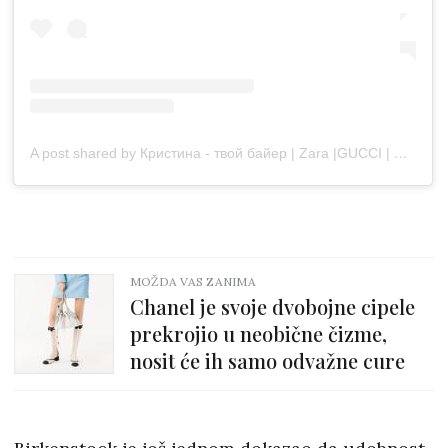
A post shared by Кристина - твой байер | Zara |GUCCI | CARTIER| LOUIS VUITTON (@kriss_allo)
MOŽDA VAS ZANIMA
Chanel je svoje dvobojne cipele
prekrojio u neobične čizme,
nosit će ih samo odvažne cure