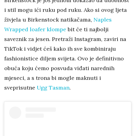
Birkenstock je još jednom dokazao da udobnost
i stil mogu ići ruku pod ruku. Ako si ovog ljeta
živjela u Birkenstock natikačama,
Naples
Wrapped loafer klompe
bit će ti najbolji
saveznik za jesen. Pretraži Instagram, zaviri na
TikTok i vidjet ćeš kako ih sve kombiniraju
fashionistice diljem svijeta. Ovo je definitivno
obuća koju ćemo posvuda viđati narednih
mjeseci, a s trona bi mogle maknuti i
sveprisutne
Ugg Tasman
.