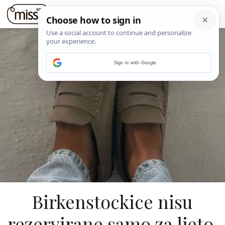
Sign in with Google
Birkenstockice nisu
rezervirane samo za ljeto,