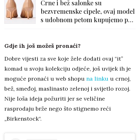
Crne i bež salonke su
bezvremenske cipele, ovaj model
s udobnom petom kupujemo po
vrlo OK cijeni
Gdje ih još možeš pronaći?
Dobre vijesti za sve koje žele dodati ovaj “it”
komad u svoju kolekciju odjeće, još uvijek ih je
moguće pronaći u web shopu
na linku
u crnoj,
bež, smeđoj, maslinasto zelenoj i svijetlo rozoj.
Nije loša ideja požuriti jer se veličine
rasprodaju brže nego što stignemo reći
„Birkenstock“.