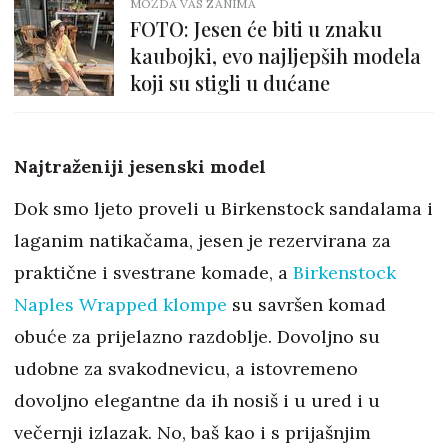
MOŽDA VAS ZANIMA
FOTO: Jesen će biti u znaku
kaubojki, evo najljepših modela
koji su stigli u dućane
Najtraženiji jesenski model
Dok smo ljeto proveli u Birkenstock sandalama i
laganim natikačama, jesen je rezervirana za
praktične i svestrane komade, a
Birkenstock
Naples Wrapped klompe
su savršen komad
obuće za prijelazno razdoblje. Dovoljno su
udobne za svakodnevicu, a istovremeno
dovoljno elegantne da ih nosiš i u ured i u
večernji izlazak. No, baš kao i s prijašnjim