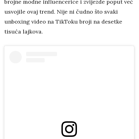
brojne modne influencerice i zvijezde poput već
usvojile ovaj trend. Nije ni čudno što svaki
unboxing video na TikToku broji na desetke
tisuća lajkova.