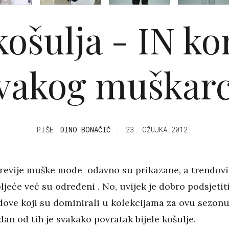
 košulja - IN k
vakog muškar
PIŠE
DINO BONAČIĆ
23. OŽUJKA 2012.
 revije muške mode odavno su prikazane, a trendovi
ljeće već su određeni . No, uvijek je dobro podsjetit
dove koji su dominirali u kolekcijama za ovu sezonu
dan od tih je svakako povratak bijele košulje.