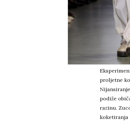
Eksperiment
proljetne ko
Nijansiranje
podiže obič
razinu. Zuc
koketiranja