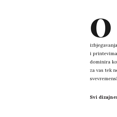
O
izbjegavanja
i printevim
dominira ko
za vas tek n
svevremensk
Svi dizajne