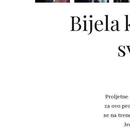
Bijela
s
Proljetne
za ovo pro
se na tren
Je