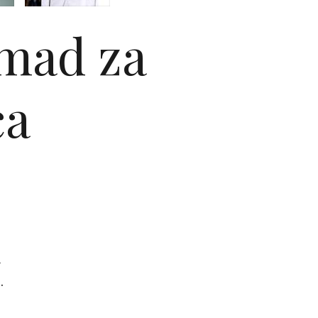
omad za
ca
i
.