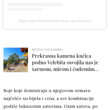
Objavu dijeli Architect Ante Vrban (@antevrban)
MOŽDA VAS ZANIMA
Prekrasna kamena kućica
podno Velebita osvojila nas je
šarmom, mirom i čudesnim
pogledom
Boje koje dominiraju u njegovom ormaru
najčešće su bijela i crna, a sve kombinacije
podiže luksuznim satovima. Osim satova, po