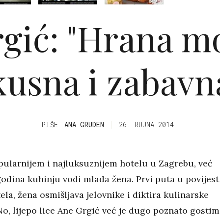
gić: "Hrana mo
usna i zabavn
PIŠE
ANA GRUDEN
26. RUJNA 2014.
pularnijem i najluksuznijem hotelu u Zagrebu, već
odina kuhinju vodi mlada žena. Prvi puta u povijest
ela, žena osmišljava jelovnike i diktira kulinarske
No, lijepo lice Ane Grgić već je dugo poznato gosti