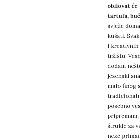
obilovat će
tartufa, buč
svježe domać
kušati. Svak
i kreativnih
tržištu. Vese
dodam nešto
jesenski sna
malo finog s
tradicional
posebno ves
pripremam, 
štrukle za v
neke primam