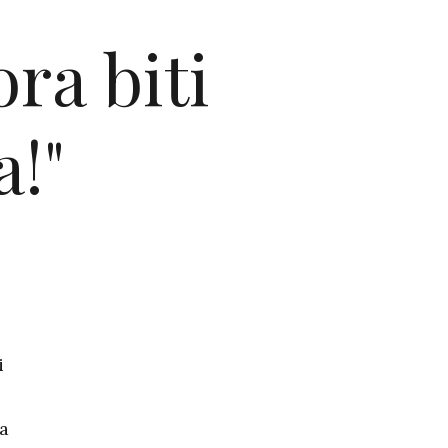
ra biti
a!"
i
ma