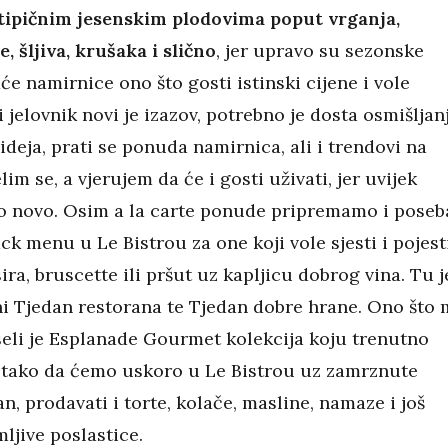
 tipičnim jesenskim plodovima poput vrganja,
e, šljiva, krušaka i slično
, jer upravo su sezonske
e namirnice ono što gosti istinski cijene i vole
i jelovnik novi je izazov, potrebno je dosta osmišljan
 ideja, prati se ponuda namirnica, ali i trendovi na
lim se, a vjerujem da će i gosti uživati, jer uvijek
 novo. Osim a la carte ponude pripremamo i poseb
ck menu u Le Bistrou za one koji vole sjesti i pojest
ira, bruscette ili pršut uz kapljicu dobrog vina. Tu j
ni Tjedan restorana te Tjedan dobre hrane. Ono što 
eli je Esplanade Gourmet kolekcija koju trenutno
tako da ćemo uskoro u Le Bistrou uz zamrznute
an, prodavati i torte, kolače, masline, namaze i još
ljive poslastice.