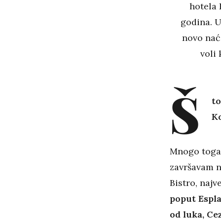
hotela 
godina. U
novo naći
voli 
Š
to
Ko
Mnogo toga 
završavam no
Bistro, najv
poput Espla
od luka, Cez