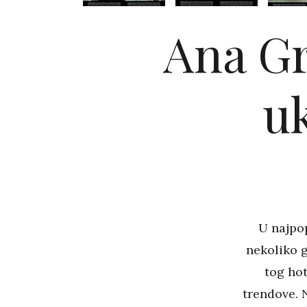
Ana Gr
uk
U najpo
nekoliko g
tog hot
trendove. 