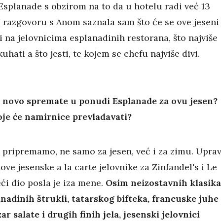
Esplanade s obzirom na to da u hotelu radi već 13
 razgovoru s Anom saznala sam što će se ove jeseni
 na jelovnicima esplanadinih restorana, što najviše
kuhati a što jesti, te kojem se chefu najviše divi.
 novo spremate u ponudi Esplanade za ovu jesen?
je će namirnice prevladavati?
pripremamo, ne samo za jesen, već i za zimu. Upra
ve jesenske a la carte jelovnike za Zinfandel's i Le
eći dio posla je iza mene.
Osim neizostavnih klasika
nadinih štrukli, tatarskog bifteka, francuske juhe
ar salate i drugih finih jela, jesenski jelovnici