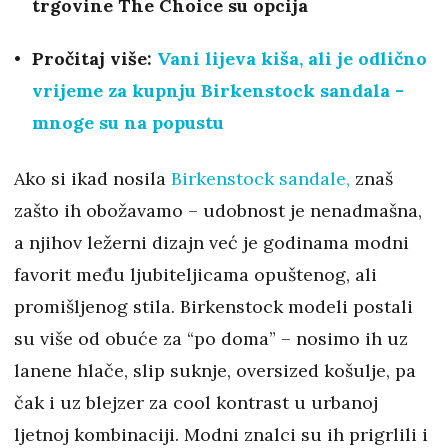
trgovine The Choice su opcija
Pročitaj više:
Vani lijeva kiša, ali je odlično
vrijeme za kupnju Birkenstock sandala -
mnoge su na popustu
Ako si ikad nosila
Birkenstock sandale,
znaš
zašto ih obožavamo – udobnost je nenadmašna,
a njihov ležerni dizajn već je godinama modni
favorit među ljubiteljicama opuštenog, ali
promišljenog stila. Birkenstock modeli postali
su više od obuće za “po doma” – nosimo ih uz
lanene hlače, slip suknje, oversized košulje, pa
čak i uz blejzer za cool kontrast u urbanoj
ljetnoj kombinaciji. Modni znalci su ih prigrlili i