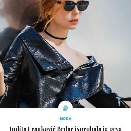
MODA
Judita Franković Brdar isprobala je prva