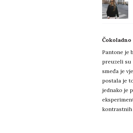
Čokoladno
Pantone je 
preuzeli su 
smeđa je vj
postala je t
jednako je p
eksperimen
kontrastnih