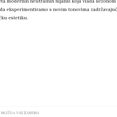
eta modernih neutralnih nijansi koja vlada sezonom
da eksperimentiramo s novim tonovima zadržavajuć
čku estetiku.
MOŽDA VAS ZANIMA