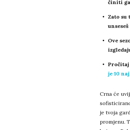
činiti g
Zato su 
unseseš 
Ove sezo
izgledaj
Pročitaj
je 10 na
Crna će uvij
sofisticiran
je tvoja gar
promjenu. T