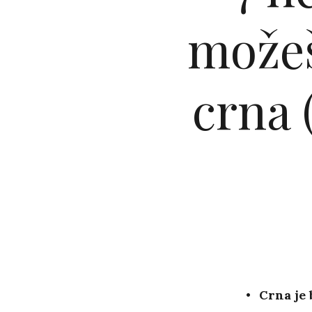
možeš
crna 
Crna je 