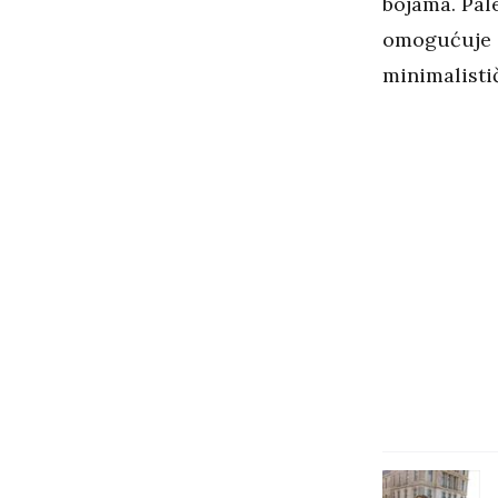
bojama. Pal
omogućuje 
minimalisti