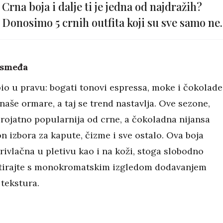
Crna boja i dalje ti je jedna od najdražih?
Donosimo 5 crnih outfita koji su sve samo ne
dosadni
 smeđa
bio u pravu: bogati tonovi espressa, moke i čokolade
naše ormare, a taj se trend nastavlja. Ove sezone,
erojatno popularnija od crne, a čokoladna nijansa
on izbora za kapute, čizme i sve ostalo. Ova boja
rivlačna u pletivu kao i na koži, stoga slobodno
tirajte s monokromatskim izgledom dodavanjem
 tekstura.