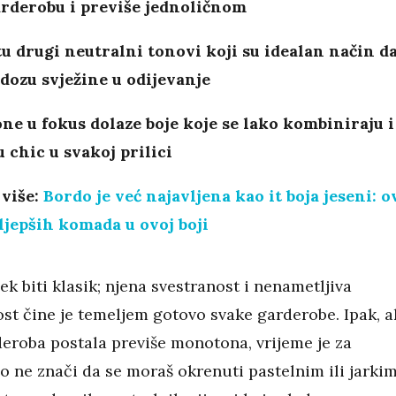
arderobu i previše jednoličnom
tu drugi neutralni tonovi koji su idealan način d
dozu svježine u odijevanje
ne u fokus dolaze boje koje se lako kombiniraju i
u chic u svakoj prilici
 više:
Bordo je već najavljena kao it boja jeseni: o
jljepših komada u ovoj boji
ek biti klasik; njena svestranost i nenametljiva
ost čine je temeljem gotovo svake garderobe. Ipak, 
deroba postala previše monotona, vrijeme je za
o ne znači da se moraš okrenuti pastelnim ili jarki