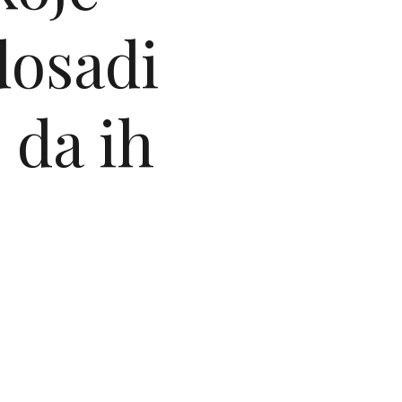
dosadi
 da ih