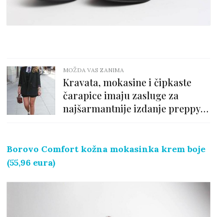
MOŽDA VAS ZANIMA
Kravata, mokasine i čipkaste
čarapice imaju zasluge za
najšarmantnije izdanje preppy
stila
Borovo Comfort kožna mokasinka krem boje
(55,96 eura)