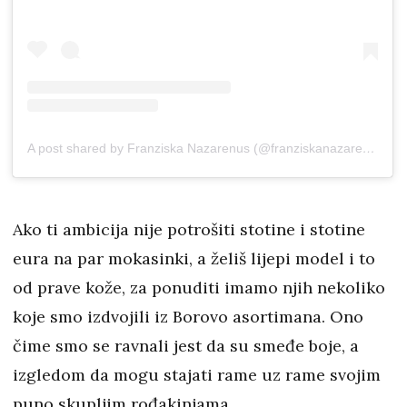
A post shared by Franziska Nazarenus (@franziskanazarenus)
Ako ti ambicija nije potrošiti stotine i stotine
eura na par mokasinki, a želiš lijepi model i to
od prave kože, za ponuditi imamo njih nekoliko
koje smo izdvojili iz Borovo asortimana. Ono
čime smo se ravnali jest da su smeđe boje, a
izgledom da mogu stajati rame uz rame svojim
puno skupljim rođakinjama.