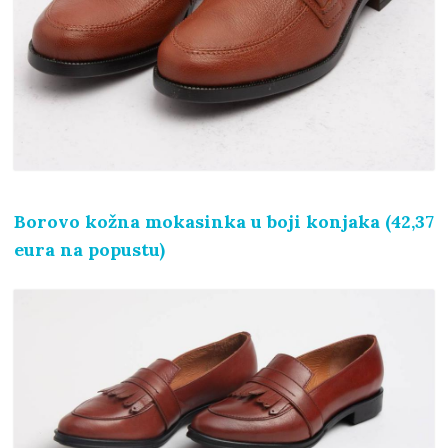
Borovo kožna mokasinka u boji konjaka (42,37
eura na popustu)