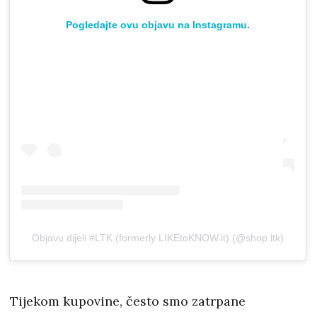
Pogledajte ovu objavu na Instagramu.
Objavu dijeli #LTK (formerly LIKEtoKNOW.it) (@shop.ltk)
Tijekom kupovine, često smo zatrpane