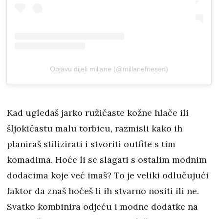
Objavu dijeli millane (@millanefriesen)
Kad ugledaš jarko ružičaste kožne hlače ili
šljokičastu malu torbicu, razmisli kako ih
planiraš stilizirati i stvoriti outfite s tim
komadima. Hoće li se slagati s ostalim modnim
dodacima koje već imaš? To je veliki odlučujući
faktor da znaš hoćeš li ih stvarno nositi ili ne.
Svatko kombinira odjeću i modne dodatke na