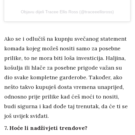
Objavu dijeli Tracee Ellis Ross (@traceeellisross)
Ako se i odlučiš na kupnju svečanog statement
komada kojeg možeš nositi samo za posebne
prilike, to ne mora biti loša investicija. Haljina,
košulja ili hlače za posebne prigode važan su
dio svake kompletne garderobe. Također, ako
nešto takvo kupuješ dosta vremena unaprijed,
odnosno prije prilike kad ćeš moći to nositi,
budi sigurna i kad dođe taj trenutak, da će ti se
još uvijek sviđati.
7. Hoće li nadživjeti trendove?