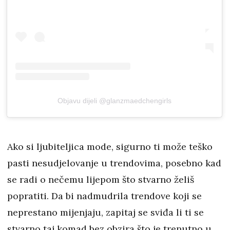
Objavu dijeli @glanzmaedchengirls
Ako si ljubiteljica mode, sigurno ti može teško
pasti nesudjelovanje u trendovima, posebno kad
se radi o nečemu lijepom što stvarno želiš
popratiti. Da bi nadmudrila trendove koji se
neprestano mijenjaju, zapitaj se sviđa li ti se
stvarno taj komad bez obzira što je trenutno u