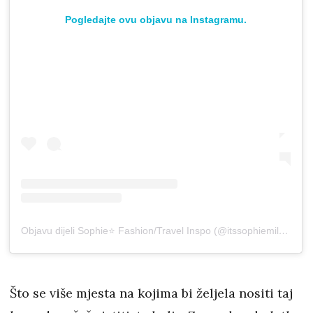
Pogledajte ovu objavu na Instagramu.
Objavu dijeli Sophie⭐️ Fashion/Travel Inspo (@itssophiemilner)
Što se više mjesta na kojima bi željela nositi taj