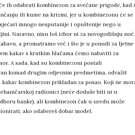
e ih odabrati kombinezon za svečane prigode, kad 
enčanju ili kume na krizmi, jer u kombinezonu će se
osjećari mnogo nesputanije i opuštenije nego u
jini. Naravno, nisu loš izbor ni za novogodišnju noć 
abavu, a promatramo već i što je u ponudi za ljetne
rem kakav s kratkim hlačama ćemo nabaviti za
mor. A sada, kad su kombinezoni postali
van komad drugim odjevnim predmetima, odvažit
a kakav kombinezon prikladan za posao. Koji ne mor
mehaničarskoj radionici (neće doduše biti ni u
boru banke), ali kombinezon čak u uredu može
ionirati, ako odabereš dobar model.