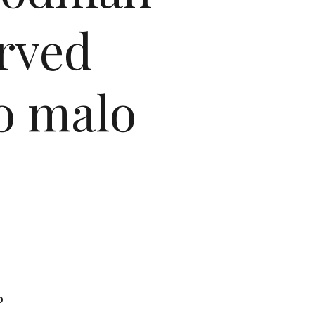
rved
no malo
o