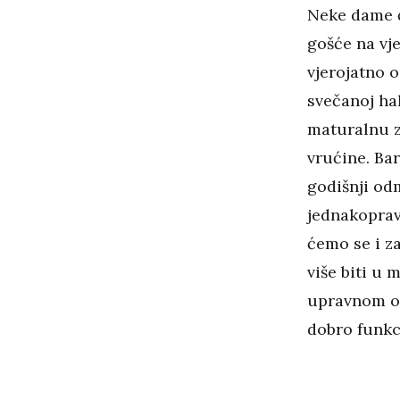
Neke dame ć
gošće na vj
vjerojatno 
svečanoj hal
maturalnu z
vrućine. Ba
godišnji od
jednakopra
ćemo se i z
više biti u 
upravnom od
dobro funkc