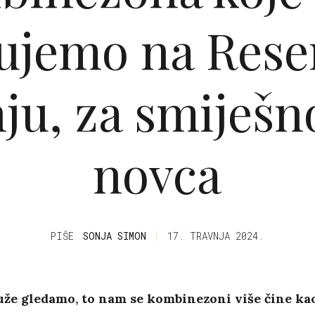
ujemo na Rese
ju, za smiješ
novca
PIŠE
SONJA SIMON
17. TRAVNJA 2024.
uže gledamo, to nam se kombinezoni više čine ka