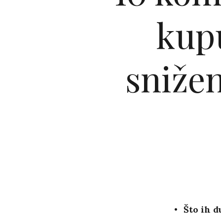
kup
snižen
Što ih d