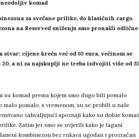
 neodoljiv komad
nezona za svečane prilike, do klasičnih cargo
zona na Reserved sniženju smo pronašli odlične
a stvar: cijene kreću već od 10 eura, većinom se
 20, a ni za najskuplji ne treba izdvojiti više od 3
i su komad prema kojem smo dugo bili pomalo
no malo pomalo, s vremenom, su se probili u naše
enstvano zahvaljujući spoznaji kako su dobar koma
rilike. Zatim jer smo se uvjerili kako je lagani
 laneni kombinezon bez rukava ugodan i prozračan