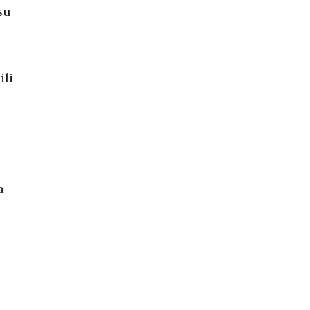
su
ili
a