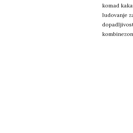
komad kakav 
ludovanje za
dopadljivost
kombinezon