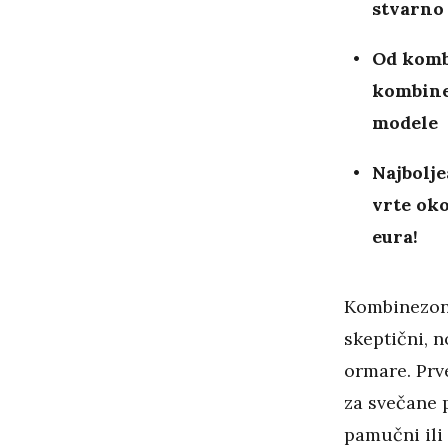
stvarno
Od kombi
kombine
modele
Najbolje
vrte oko
eura!
Kombinezon
skeptični, 
ormare. Prv
za svečane p
pamučni ili