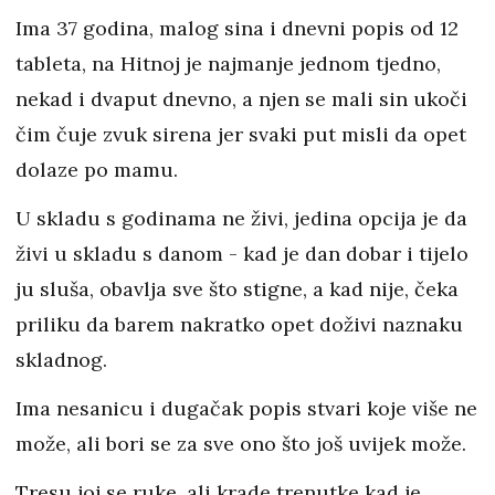
Ima 37 godina, malog sina i dnevni popis od 12
tableta, na Hitnoj je najmanje jednom tjedno,
nekad i dvaput dnevno, a njen se mali sin ukoči
čim čuje zvuk sirena jer svaki put misli da opet
dolaze po mamu.
U skladu s godinama ne živi, jedina opcija je da
živi u skladu s danom - kad je dan dobar i tijelo
ju sluša, obavlja sve što stigne, a kad nije, čeka
priliku da barem nakratko opet doživi naznaku
skladnog.
Ima nesanicu i dugačak popis stvari koje više ne
može, ali bori se za sve ono što još uvijek može.
Tresu joj se ruke, ali krade trenutke kad je