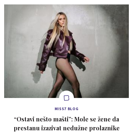
MISS7 BLOG
“Ostavi nešto mašti”: Mole se žene da
prestanu izazivat nedužne prolaznike