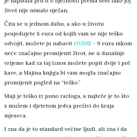
je napisala priču o nježnosti prema sebi iako joj
život nije nimalo nježan.
Čita se u jednom dahu, a ako u životu
posjedujete 8 eura od kojih vam se nije teško
odvojit, možete ju nabavit
OVDJE
- 9 eura nikom
neće značajno promijenit život, ne u današnje
vrijeme kad za taj iznos možete popit dvije i pol
kave, a Majina knjiga bi vam mogla značajno
promijenit pogled na “teško.”
Maji je teško iz puno razloga, a najteže je to što
s mužem i djetetom jedva preživi do kraja
mjeseca.
I zna da je to standard većine ljudi, ali zna i da