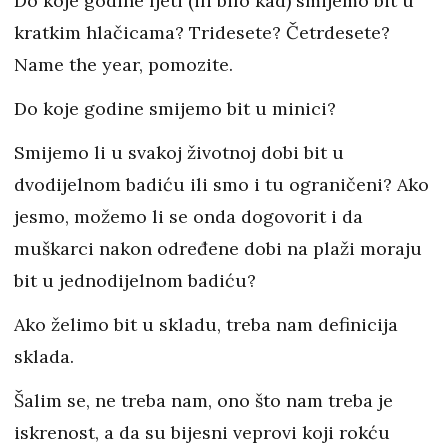
Do koje godine ljeti (ili bilo kad) smijemo bit u
kratkim hlačicama? Tridesete? Četrdesete?
Name the year, pomozite.
Do koje godine smijemo bit u minici?
Smijemo li u svakoj životnoj dobi bit u
dvodijelnom badiću ili smo i tu ograničeni? Ako
jesmo, možemo li se onda dogovorit i da
muškarci nakon određene dobi na plaži moraju
bit u jednodijelnom badiću?
Ako želimo bit u skladu, treba nam definicija
sklada.
Šalim se, ne treba nam, ono što nam treba je
iskrenost, a da su bijesni veprovi koji rokću