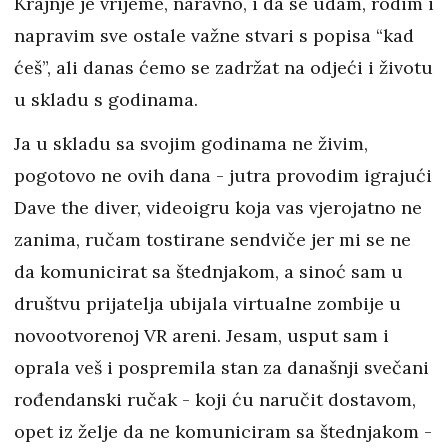
Krajnje je vrijeme, naravno, i da se udam, rodim i
napravim sve ostale važne stvari s popisa “kad
ćeš”, ali danas ćemo se zadržat na odjeći i životu
u skladu s godinama.
Ja u skladu sa svojim godinama ne živim,
pogotovo ne ovih dana - jutra provodim igrajući
Dave the diver, videoigru koja vas vjerojatno ne
zanima, ručam tostirane sendviče jer mi se ne
da komunicirat sa štednjakom, a sinoć sam u
društvu prijatelja ubijala virtualne zombije u
novootvorenoj VR areni. Jesam, usput sam i
oprala veš i pospremila stan za današnji svečani
rođendanski ručak - koji ću naručit dostavom,
opet iz želje da ne komuniciram sa štednjakom -