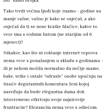
bio “samo brojka.”
Tako tvrdi većina ljudi koje znamo - godine su
manje važne, važno je kako se osjećaš, a ako
osjećaš da ti se nose kratke hlačice, kakve to
veze ima s rodnim listom (ne starijim od 6
mjeseci)?
Nikakve, kao što ni roktanje internet veprova
nema veze s ponašanjem u skladu s godinama -
ili je nekom možda normalno da nečije mame,
bake, tetke i ostale “odrasle” osobe upućuju na
tisuće degutantnih komentara ženi kojoj
naređuju da bude elegantna dama dok
istovremeno otkrivaju svoje najsirovije
frustracije? Elegancija nema veze s odjećom,