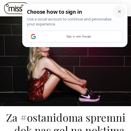
Sign in with Google
Za #ostanidoma spremni
- dok nas gel na noktima