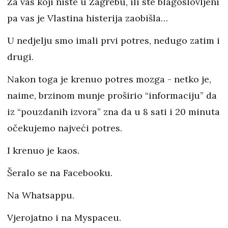
Za vas koji niste u Zagrebu, ili ste blagoslovljeni
pa vas je Vlastina histerija zaobišla…
U nedjelju smo imali prvi potres, nedugo zatim i
drugi.
Nakon toga je krenuo potres mozga - netko je,
naime, brzinom munje proširio “informaciju” da
iz “pouzdanih izvora” zna da u 8 sati i 20 minuta
očekujemo najveći potres.
I krenuo je kaos.
Šeralo se na Facebooku.
Na Whatsappu.
Vjerojatno i na Myspaceu.