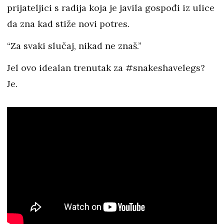
prijateljici s radija koja je javila gospođi iz ulice
da zna kad stiže novi potres.
“Za svaki slučaj, nikad ne znaš.”
Jel ovo idealan trenutak za #snakeshavelegs?
Je.