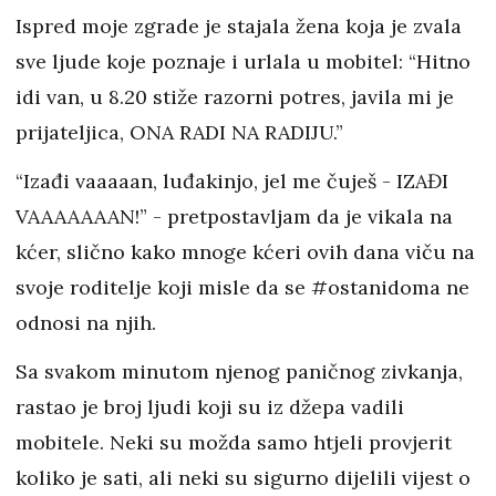
Ispred moje zgrade je stajala žena koja je zvala
sve ljude koje poznaje i urlala u mobitel: “Hitno
idi van, u 8.20 stiže razorni potres, javila mi je
prijateljica, ONA RADI NA RADIJU.”
“Izađi vaaaaan, luđakinjo, jel me čuješ - IZAĐI
VAAAAAAAN!” - pretpostavljam da je vikala na
kćer, slično kako mnoge kćeri ovih dana viču na
svoje roditelje koji misle da se #ostanidoma ne
odnosi na njih.
Sa svakom minutom njenog paničnog zivkanja,
rastao je broj ljudi koji su iz džepa vadili
mobitele. Neki su možda samo htjeli provjerit
koliko je sati, ali neki su sigurno dijelili vijest o