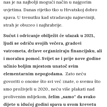
nas je na najbolji mogući način u najgorim
uvjetima. Danas rijetko tko u Hrvatskoj dobro
spava. U trenutku kad stradavaju najneviniji,
strah je obuzeo i najhrabrije.
Sućut i odricanje obilježit će ulazak u 2021.,
ljudi se odriču svojih večera, gradovi
vatrometa, države organiziraju financijsku, ali
i moralnu pomoć. Svijet se i prije nove godine
učinio boljim mjestom unatoč svim
elementarnim nepogodama.
Zato neću
govoriti o onome što svi već znate, o svemu što
smo proživjeli u 2020., neću više plakati nad
prolivenim mlijekom,
želim „samo“ da svako
dijete u idućoj godini spava u svom krevetu