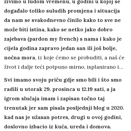
živimo u ludom vremenu, u godini u kojoj se
događalo toliko suludih promjena i situacija
da nam se svakodnevno činilo kako to sve ne
može biti istina, kako se netko jako dobro
zajebava (pardon my french) s nama i kako je
cijela godina zapravo jedan san ili još bolje,
noćna mora
, iz koje ćemo se probuditi, a naš će
život i dalje teći potpuno mirno, isplanirano i…
Svi imamo svoju priču gdje smo bili i što smo
radili u utorak 29. prosinca u 12.19 sati, a ja
igrom slučaja imam i zapisan točno taj
trenutak jer sam pisala posljednji blog u 2020.
kad nas je užasan potres, drugi u ovoj godini,
doslovno izbacio iz kuća, ureda i domova.