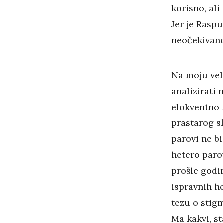
korisno, ali
Jer je Raspu
neočekivano
Na moju vel
analizirati 
elokventno 
prastarog sl
parovi ne bi
hetero parov
prošle godi
ispravnih h
tezu o stigm
Ma kakvi, st