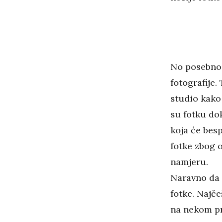
No posebno i
fotografije.
studio kako 
su fotku do
koja će bes
fotke zbog 
namjeru.
Naravno da s
fotke. Najče
na nekom pr