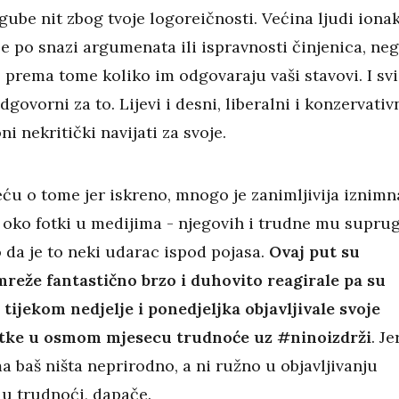
zgube nit zbog tvoje logoreičnosti. Većina ljudi iona
e po snazi argumenata ili ispravnosti činjenica, ne
 prema tome koliko im odgovaraju vaši stavovi. I svi
govorni za to. Lijevi i desni, liberalni i konzervativn
ni nekritički navijati za svoje.
ću o tome jer iskreno, mnogo je zanimljivija iznimn
oko fotki u medijima - njegovih i trudne mu supru
 da je to neki udarac ispod pojasa.
Ovaj put su
reže fantastično brzo i duhovito reagirale pa su
 tijekom nedjelje i ponedjeljka objavljivale svoje
otke u osmom mjesecu trudnoće uz #ninoizdrži
. Je
 baš ništa neprirodno, a ni ružno u objavljivanju
e u trudnoći, dapače.