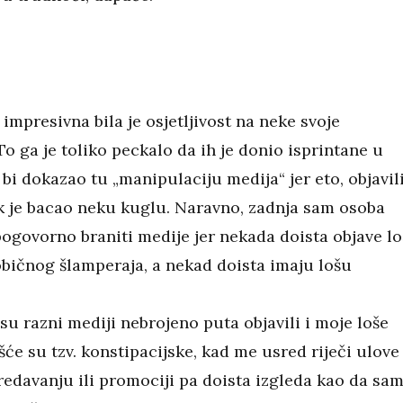
mpresivna bila je osjetljivost na neke svoje
 To ga je toliko peckalo da ih je donio isprintane u
bi dokazao tu „manipulaciju medija“ jer eto, objavil
k je bacao neku kuglu. Naravno, zadnja sam osoba
pogovorno braniti medije jer nekada doista objave lo
običnog šlamperaja, a nekad doista imaju lošu
u razni mediji nebrojeno puta objavili i moje loše
šće su tzv. konstipacijske, kad me usred riječi ulove
edavanju ili promociji pa doista izgleda kao da sam