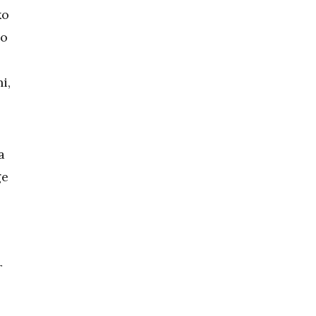
ko
go
i,
a
ge
r