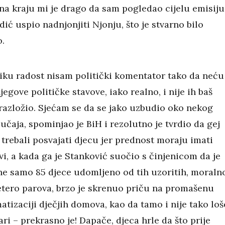
 na kraju mi je drago da sam pogledao cijelu emisiju
dić uspio nadnjonjiti Njonju, što je stvarno bilo
.
iku radost nisam politički komentator tako da neću
njegove političke stavove, iako realno, i nije ih baš
razložio. Sjećam se da se jako uzbudio oko nekog
učaja, spominjao je BiH i rezolutno je tvrdio da gej
 trebali posvajati djecu jer prednost moraju imati
i, a kada ga je Stanković suočio s činjenicom da je
ne samo 85 djece udomljeno od tih uzoritih, moraln
etero parova, brzo je skrenuo priču na promašenu
atizaciji dječjih domova, kao da tamo i nije tako loš
ari – prekrasno je! Dapače, djeca hrle da što prije