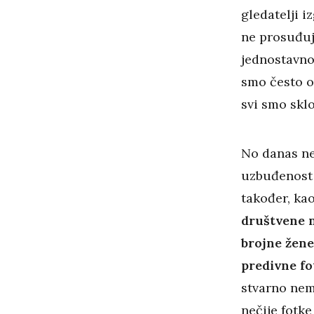
gledatelji i
ne prosuđuj
jednostavno
smo često od
svi smo sklo
No danas ne
uzbuđenost 
također, kao
društvene m
brojne žene
predivne f
stvarno nema
nečije fotk