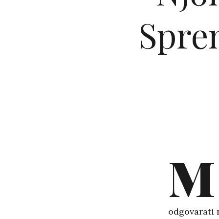
Sprem
M
odgovarati 