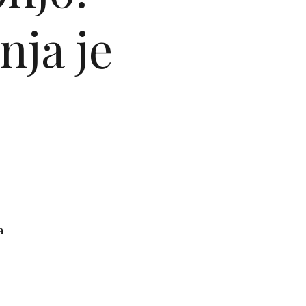
nja je
a