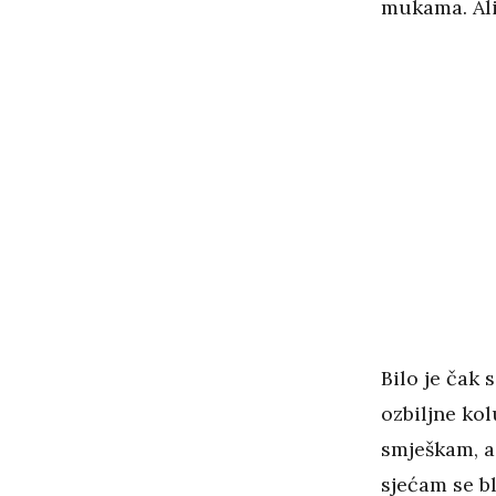
mukama. Ali,
Bilo je čak 
ozbiljne kol
smješkam, a 
sjećam se b