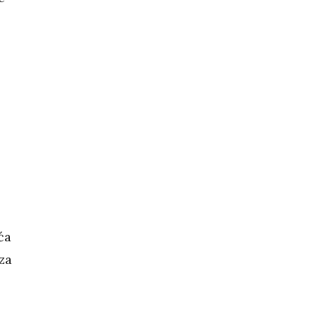
ća
za