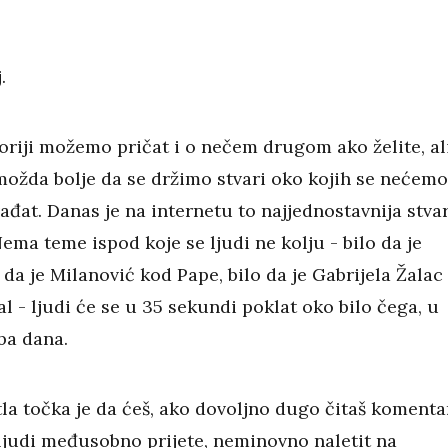
.
oriji možemo pričat i o nečem drugom ako želite, al
 možda bolje da se držimo stvari oko kojih se nećemo
đat. Danas je na internetu to najjednostavnija stva
Nema teme ispod koje se ljudi ne kolju - bilo da je
 da je Milanović kod Pape, bilo da je Gabrijela Žalac 
l - ljudi će se u 35 sekundi poklat oko bilo čega, u
oba dana.
tla točka je da ćeš, ako dovoljno dugo čitaš komenta
 ljudi međusobno prijete, neminovno naletit na