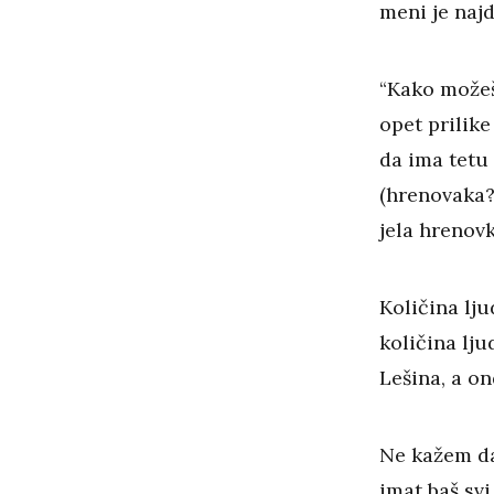
meni je najd
“Kako možeš 
opet prilik
da ima tetu 
(hrenovaka?)
jela hrenovk
Količina lju
količina lju
Lešina, a on
Ne kažem da
imat baš svi