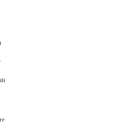
i
r
ili
re