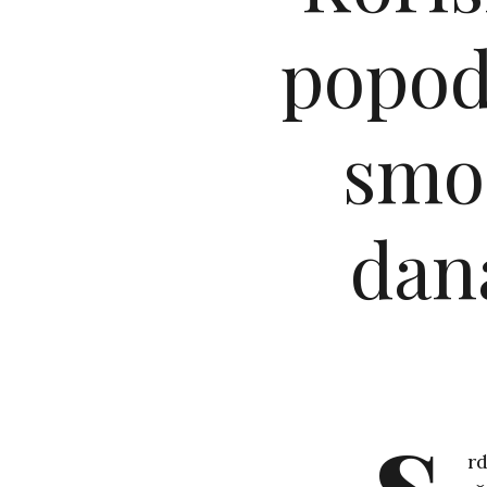
popodn
smo 
dan
rd