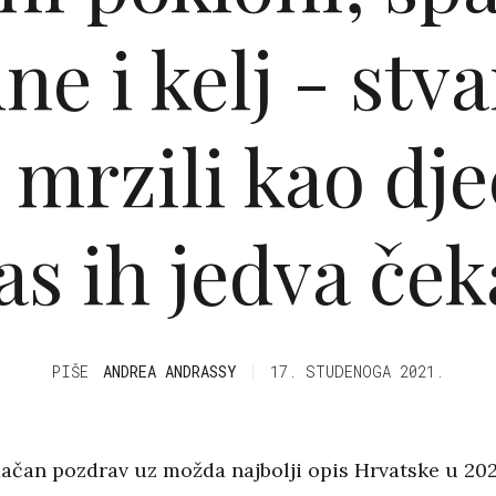
e i kelj - stva
mrzili kao dje
as ih jedva če
PIŠE
ANDREA ANDRASSY
17. STUDENOGA 2021.
ačan pozdrav uz možda najbolji opis Hrvatske u 2021