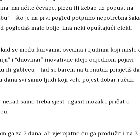
a, naručite ćevape, pizzu ili kebab uz popust na
bu” - što je na prvi pogled potpuno nepotrebna šak
ad pogledaš malo bolje, ima neki opuštajući efekt.
kad se među kurvama, ovcama i ljudima koji misle 
ija” i “dnovinar” inovativne ideje odjednom pojavi
u ili gablecu - tad se barem na trenutak prisjetiš da
 dana svi samo ljudi koji vole pojest dobar ručak.
er nekad samo treba sjest, ugasit mozak i pričat o
icu.
m ga za 2 dana, ali vjerojatno ću ga produžit i na 3 