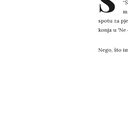
S
“Š
mi
spotu za pje
konja u 'Ne 
Nego, što i