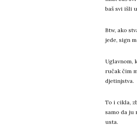
baš svi išli
Btw, ako stv
jede, sign 
Uglavnom, ke
ručak čim m
djetinjstva.
To i cikla, 
samo da ju 
usta.