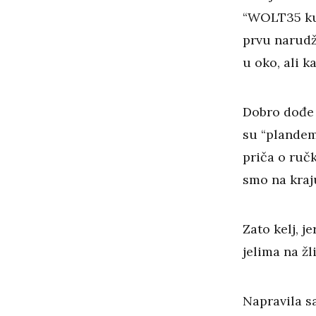
“WOLT35 kun
prvu narudž
u oko, ali k
Dobro dođe 
su “plandem
priča o ručk
smo na kraju
Zato kelj, j
jelima na žl
Napravila sa