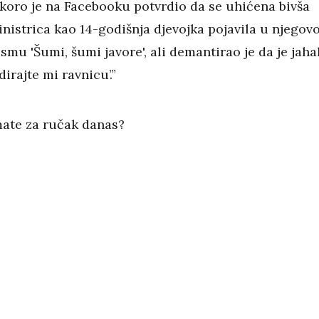
koro je na Facebooku potvrdio da se uhićena bivša
nistrica kao 14-godišnja djevojka pojavila u njego
smu 'Šumi, šumi javore', ali demantirao je da je jaha
dirajte mi ravnicu’.”
mate za ručak danas?