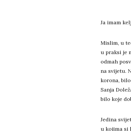
Ja imam kelj
Mislim, u te
u praksi je
odmah posva
na svijetu. 
korona, bilo
Sanja Doleža
bilo koje d
Jedina svije
u kojima si