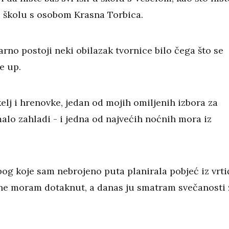
 u školu s osobom Krasna Torbica.
arno postoji neki obilazak tvornice bilo čega što se
me up.
lj i hrenovke, jedan od mojih omiljenih izbora za
alo zahladi - i jedna od najvećih noćnih mora iz
zbog koje sam nebrojeno puta planirala pobjeć iz vrti
ne moram dotaknut, a danas ju smatram svečanosti 