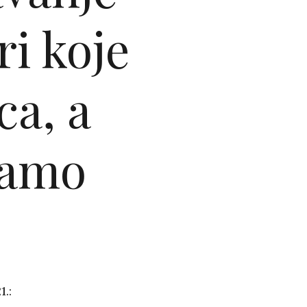
ri koje
ca, a
kamo
.: