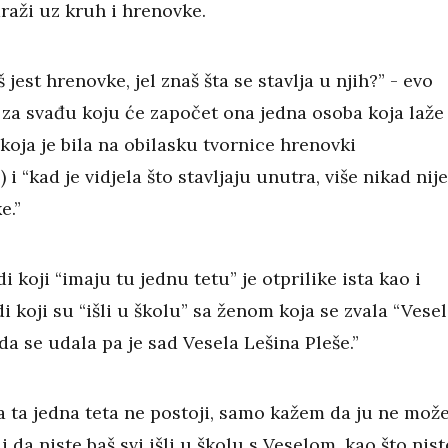
raži uz kruh i hrenovke.
jest hrenovke, jel znaš šta se stavlja u njih?” - evo
e za svađu koju će započet ona jedna osoba koja laže
koja je bila na obilasku tvornice hrenovki
 i “kad je vidjela što stavljaju unutra, više nikad nije
e.”
di koji “imaju tu jednu tetu” je otprilike ista kao i
di koji su “išli u školu” sa ženom koja se zvala “Vese
da se udala pa je sad Vesela Lešina Pleše.”
 ta jedna teta ne postoji, samo kažem da ju ne mož
 i da niste baš svi išli u školu s Veselom, kao što nist