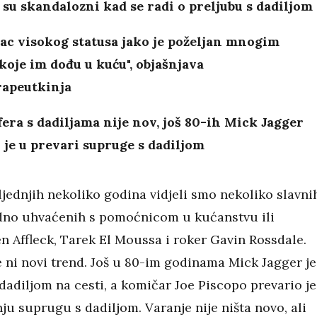
su skandalozni kad se radi o preljubu s dadiljom
ac visokog statusa jako je poželjan mnogim
oje im dođu u kuću", objašnjava
rapeutkinja
era s dadiljama nije nov, još 80-ih Mick Jagger
je u prevari supruge s dadiljom
jednjih nekoliko godina vidjeli smo nekoliko slavni
no uhvaćenih s pomoćnicom u kućanstvu ili
n Affleck, Tarek El Moussa i roker Gavin Rossdale.
e ni novi trend. Još u 80-im godinama Mick Jagger je
dadiljom na cesti, a komičar Joe Piscopo prevario je
ju suprugu s dadiljom. Varanje nije ništa novo, ali