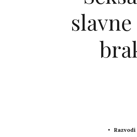
slavne 
bra
Razvodi 