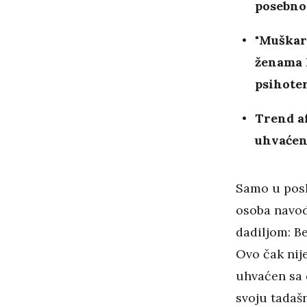
posebno 
"Muškar
ženama k
psihote
Trend af
uhvaćen 
Samo u posl
osoba navod
dadiljom: Be
Ovo čak nij
uhvaćen sa 
svoju tadašn