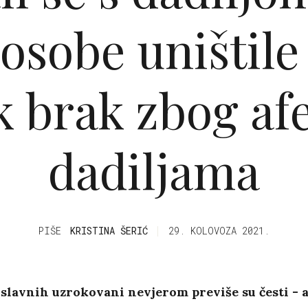
osobe uništile
k brak zbog afe
dadiljama
PIŠE
KRISTINA ŠERIĆ
29. KOLOVOZA 2021.
slavnih uzrokovani nevjerom previše su česti - 