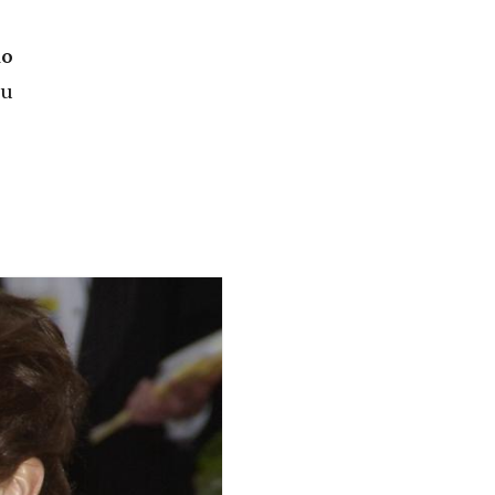
lo
su