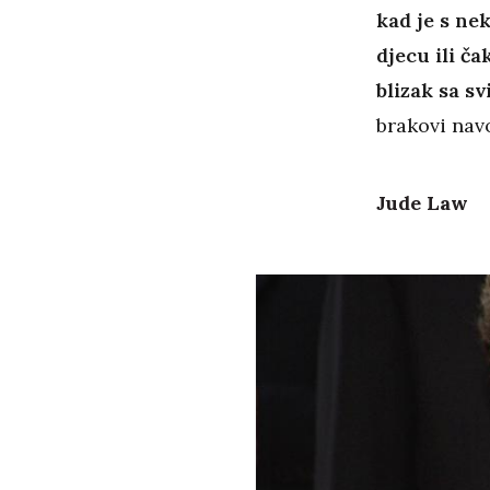
kad je s ne
djecu ili ča
blizak sa sv
brakovi nav
Jude Law