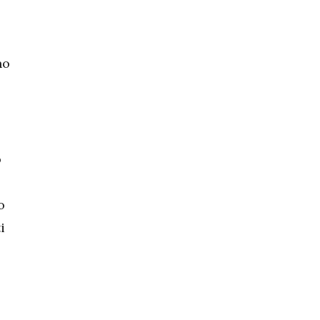
no
o
o
i
.