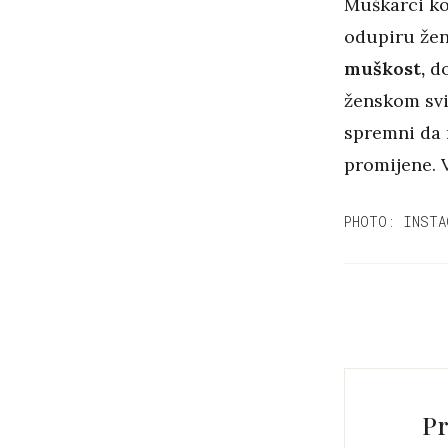
Muškarci ko
odupiru že
muškost,
do
ženskom svi
spremni da 
promijene. V
PHOTO: INSTA
Pr