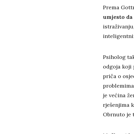
Prema Gottm
umjesto da 
istraživanju
inteligentn
Psiholog ta
odgoja koji 
priča o osje
problemima 
je većina ž
rješenjima k
Obrnuto je t