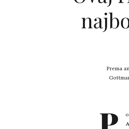
najbo
Prema am
Gottman
P
o
A