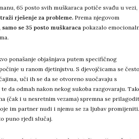
anu, 65 posto svih muškaraca potiče svađu u vezi,
traži rješenje za probleme.
Prema njegovom
,
samo se 35 posto muškaraca
pokazalo emocional
ima.
kvo ponašanje objašnjava putem specifičnog
počinje u ranom djetinjstvu. S djevojčicama se čest
ćajima, uči ih se da se otvoreno suočavaju s
te da odmah nakon nekog sukoba razgovaraju. Tak
ena (čak i u nesretnim vezama) spremna se prilagodit
oje im partner nudi i njemu se za ljubav promijeniti
o puno rjeđi slučaj.