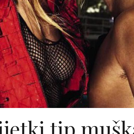
ijetki tip mušk