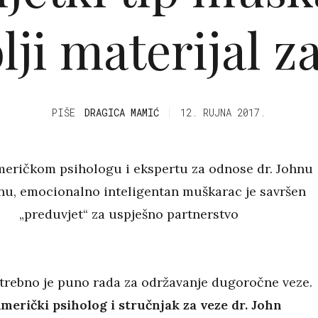
lji materijal z
PIŠE
DRAGICA MAMIĆ
12. RUJNA 2017.
eričkom psihologu i ekspertu za odnose dr. Johnu
u, emocionalno inteligentan muškarac je savršen
„preduvjet“ za uspješno partnerstvo
trebno je puno rada za održavanje dugoročne veze.
merički psiholog i stručnjak za veze dr. John