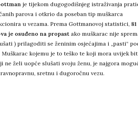
ottman
je tijekom dugogodišnjeg istraživanja prati
nčanih parova i otkrio da poseban tip muškarca
kcionira u vezama. Prema Gottmanovoj statistici,
81
va je osuđeno na propast
ako muškarac nije sprem
šati ) prilagoditi se ženinim osjećajima i „pasti“ po
. Muškarac kojemu je to teško te koji mora uvijek bit
ji ne želi uopće slušati svoju ženu, je najgora mogu
a ravnopravnu, sretnu i dugoročnu vezu.