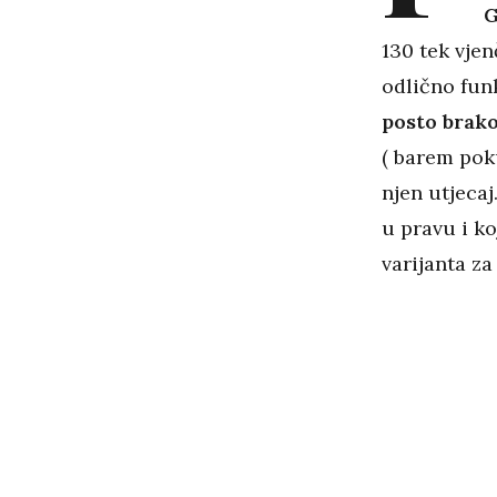
G
130 tek vje
odlično fun
posto brako
( barem poku
njen utjecaj
u pravu i ko
varijanta z