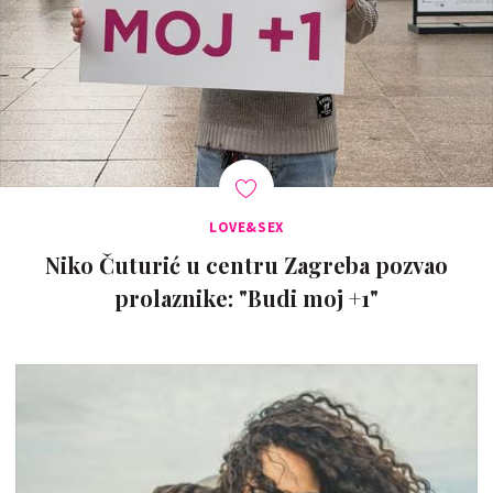
LOVE&SEX
Niko Čuturić u centru Zagreba pozvao
prolaznike: "Budi moj +1"