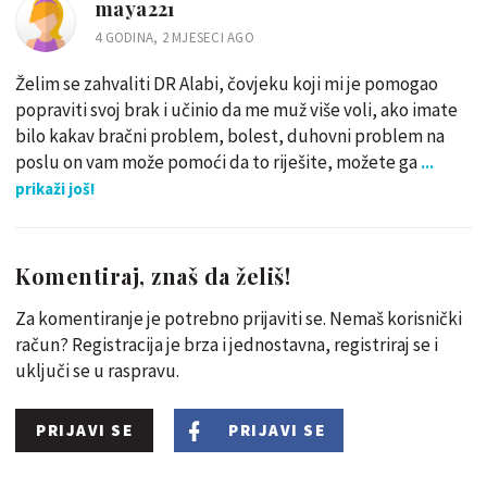
maya221
4 GODINA, 2 MJESECI AGO
Želim se zahvaliti DR Alabi, čovjeku koji mi je pomogao
popraviti svoj brak i učinio da me muž više voli, ako imate
bilo kakav bračni problem, bolest, duhovni problem na
poslu on vam može pomoći da to riješite, možete ga
...
prikaži još!
Komentiraj, znaš da želiš!
Za komentiranje je potrebno prijaviti se. Nemaš korisnički
račun? Registracija je brza i jednostavna, registriraj se i
uključi se u raspravu.
PRIJAVI SE
PRIJAVI SE