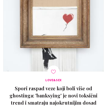
LOVE&SEX
Spori raspad veze koji boli više od
ghostinga: 'banksying' je novi toksični
trend i smatraju najokrutnijim dosad