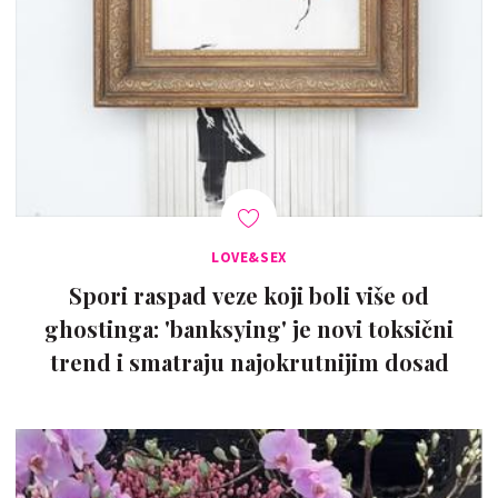
LOVE&SEX
Spori raspad veze koji boli više od
ghostinga: 'banksying' je novi toksični
trend i smatraju najokrutnijim dosad