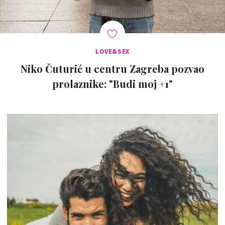
LOVE&SEX
Niko Čuturić u centru Zagreba pozvao
prolaznike: "Budi moj +1"