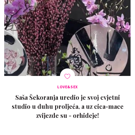
LOVE&SEX
Saša Šekoranja uredio je svoj cvjetni
studio u duhu proljeća, a uz cica-mace
zvijezde su - orhideje!