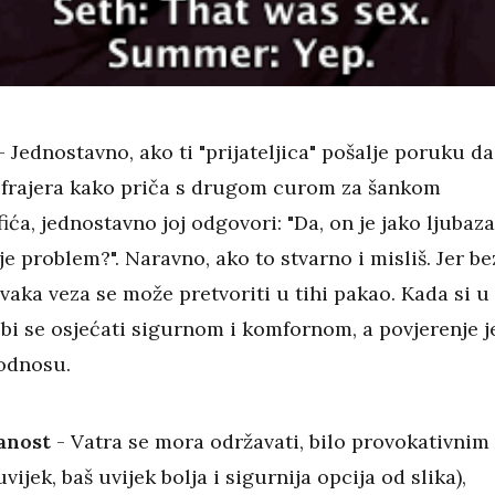
 Jednostavno, ako ti "prijateljica" pošalje poruku da
g frajera kako priča s drugom curom za šankom
ića, jednostavno joj odgovori: "Da, on je jako ljubaz
je problem?". Naravno, ako to stvarno i misliš. Jer be
vaka veza se može pretvoriti u tihi pakao. Kada si u
 bi se osjećati sigurnom i komfornom, a povjerenje j
 odnosu.
anost
- Vatra se mora održavati, bilo provokativnim
ijek, baš uvijek bolja i sigurnija opcija od slika),