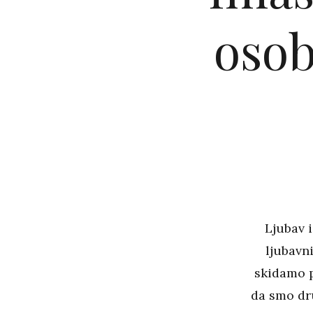
osob
Ljubav i
ljubavn
skidamo p
da smo dru