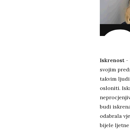
Iskrenost
- 
svojim pred
takvim ljudi
osloniti. Is
neprocjenjiv
budi iskrena
odabrala vj
bijele ljetn