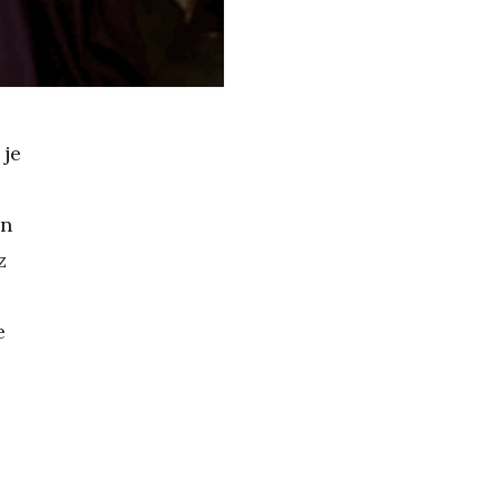
 je
an
z
e