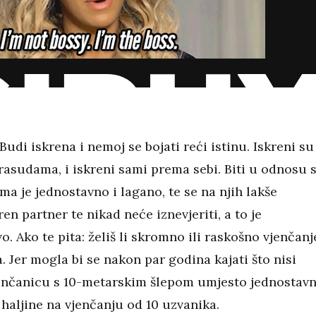
Budi iskrena i nemoj se bojati reći istinu. Iskreni su
rasudama, i iskreni sami prema sebi. Biti u odnosu 
ma je jednostavno i lagano, te se na njih lakše
kren partner te nikad neće iznevjeriti, a to je
o. Ako te pita: želiš li skromno ili raskošno vjenčanj
. Jer mogla bi se nakon par godina kajati što nisi
enčanicu s 10-metarskim šlepom umjesto jednostav
e haljine na vjenčanju od 10 uzvanika.