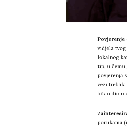
Povjerenje
-
vidjela tvo
lokalnog kaf
tip, u čemu 
povjerenja s
vezi trebala
bitan dio u
Zainteresir
porukama (uv