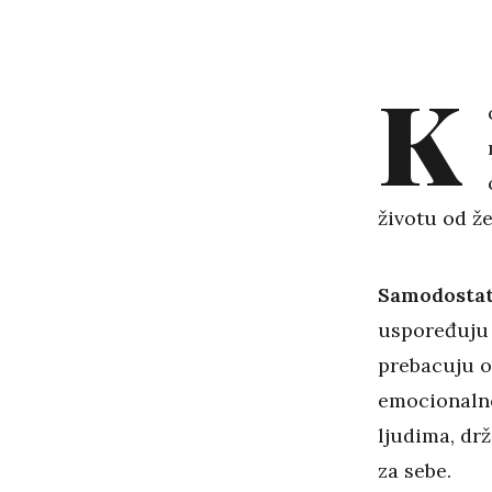
K
životu od že
Samodostat
uspoređuju 
prebacuju o
emocionalno
ljudima, dr
za sebe.