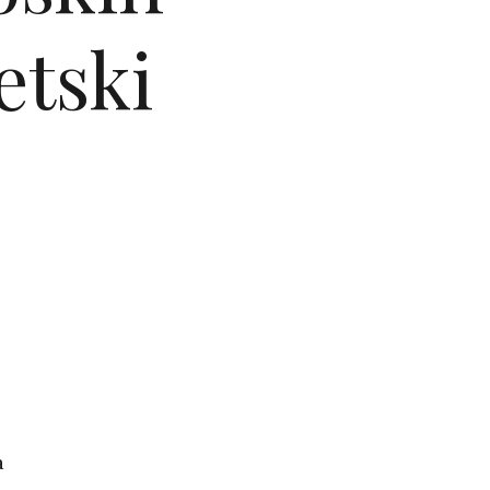
etski
a