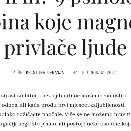
ina koje magn
privlače ljude
PIŠE
KRISTINA DERANJA
07. STUDENOGA 2017.
 strast su bitni, i bez njih niti ne možemo zamisliti
i odnos, ali kada prođu prvi mjeseci zaljubljenosti,
olako ružičaste naočale. Više se ne možemo praviti
gačiji nego što jesmo, ali postoje neke osobine koj