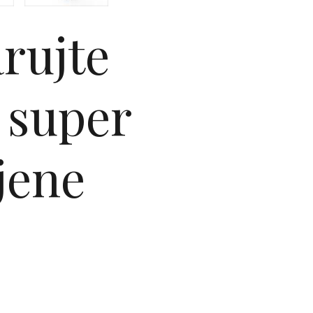
rujte
e super
jene