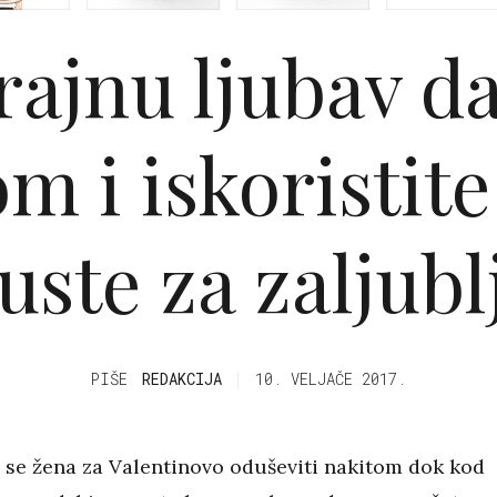
rajnu ljubav da
m i iskoristit
uste za zaljubl
PIŠE
REDAKCIJA
10. VELJAČE 2017.
 se žena za Valentinovo oduševiti nakitom dok kod