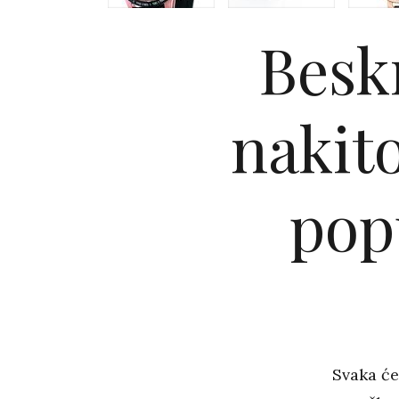
Besk
nakito
pop
Svaka će