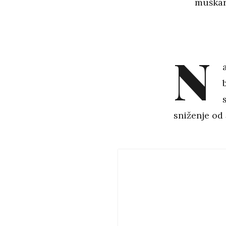
muškar
N
sniženje od