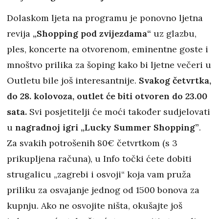
Dolaskom ljeta na programu je ponovno ljetna
revija
„Shopping pod zvijezdama“
uz glazbu,
ples, koncerte na otvorenom, eminentne goste i
mnoštvo prilika za šoping kako bi ljetne večeri u
Outletu bile još interesantnije.
Svakog četvrtka,
do 28. kolovoza, outlet će biti otvoren do 23.00
sata.
Svi posjetitelji će moći također sudjelovati
u
nagradnoj igri „Lucky Summer Shopping”
.
Za svakih potrošenih 80€ četvrtkom (s 3
prikupljena računa), u Info točki ćete dobiti
strugalicu „zagrebi i osvoji“ koja vam pruža
priliku za osvajanje jednog od 1500 bonova za
kupnju. Ako ne osvojite ništa, okušajte još