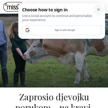
Sign in with Google
Zaprosio djevojku
porukom - na kravi.