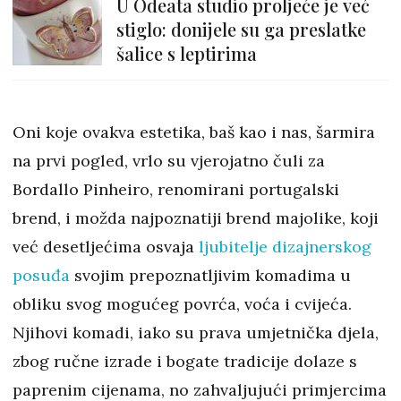
U Odeata studio proljeće je već
stiglo: donijele su ga preslatke
šalice s leptirima
Oni koje ovakva estetika, baš kao i nas, šarmira
na prvi pogled, vrlo su vjerojatno čuli za
Bordallo Pinheiro, renomirani portugalski
brend, i možda najpoznatiji brend majolike, koji
već desetljećima osvaja
ljubitelje dizajnerskog
posuđa
svojim prepoznatljivim komadima u
obliku svog mogućeg povrća, voća i cvijeća.
Njihovi komadi, iako su prava umjetnička djela,
zbog ručne izrade i bogate tradicije dolaze s
paprenim cijenama, no zahvaljujući primjercima