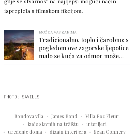
gdje se stvarnost na najljepši mogući način
ispreplela s filmskom fikcijom.
MOŽDA VAS ZANIMA
Tradicionalno, toplo i čarobno: s
pogledom ove zagorske ljepotice
malo se kuća za odmor može
pohvaliti
PHOTO: SAVILLS
Bondova vila
James Bond
Villa Roc Fleuri
kuće slavnih na tržištu
interijeri
uređenje doma
dizajn interijera
Sean Connery