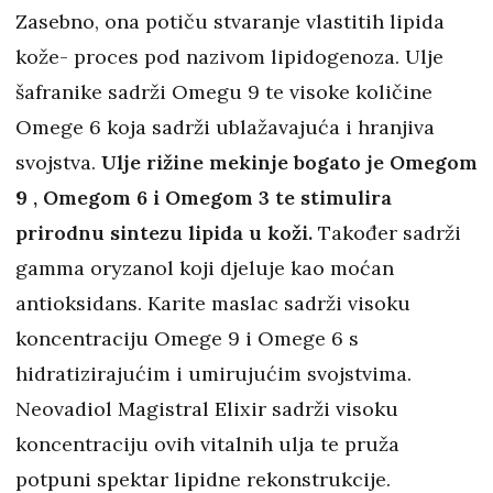
Zasebno, ona potiču stvaranje vlastitih lipida
kože- proces pod nazivom lipidogenoza. Ulje
šafranike sadrži Omegu 9 te visoke količine
Omege 6 koja sadrži ublažavajuća i hranjiva
svojstva.
Ulje rižine mekinje bogato je Omegom
9 , Omegom 6 i Omegom 3 te stimulira
prirodnu sintezu lipida u koži.
Također sadrži
gamma oryzanol koji djeluje kao moćan
antioksidans. Karite maslac sadrži visoku
koncentraciju Omege 9 i Omege 6 s
hidratizirajućim i umirujućim svojstvima.
Neovadiol Magistral Elixir sadrži visoku
koncentraciju ovih vitalnih ulja te pruža
potpuni spektar lipidne rekonstrukcije.