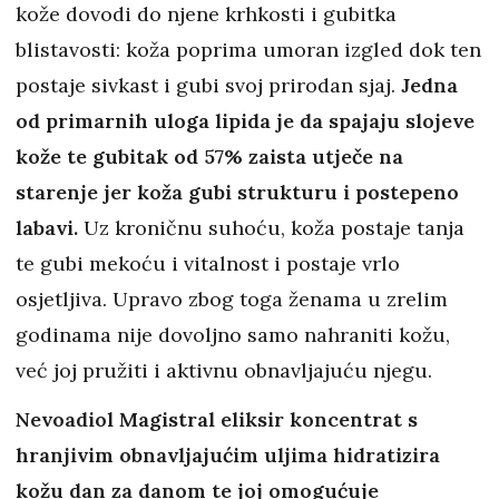
kože dovodi do njene krhkosti i gubitka
blistavosti: koža poprima umoran izgled dok ten
postaje sivkast i gubi svoj prirodan sjaj.
Jedna
od primarnih uloga lipida je da spajaju slojeve
kože te gubitak od 57% zaista utječe na
starenje jer koža gubi strukturu i postepeno
labavi.
Uz kroničnu suhoću, koža postaje tanja
te gubi mekoću i vitalnost i postaje vrlo
osjetljiva. Upravo zbog toga ženama u zrelim
godinama nije dovoljno samo nahraniti kožu,
već joj pružiti i aktivnu obnavljajuću njegu.
Nevoadiol Magistral eliksir koncentrat s
hranjivim obnavljajućim uljima hidratizira
kožu dan za danom te joj omogućuje