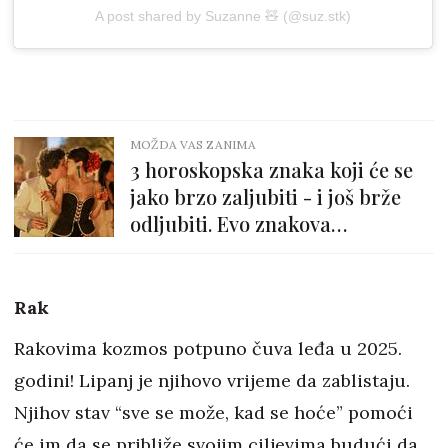
A post shared by Suzanne 🧸 (@suz.stk)
MOŽDA VAS ZANIMA
3 horoskopska znaka koji će se
jako brzo zaljubiti - i još brže
odljubiti. Evo znakova
upozorenja
Rak
Rakovima kozmos potpuno čuva leđa u 2025.
godini! Lipanj je njihovo vrijeme da zablistaju.
Njihov stav “sve se može, kad se hoće” pomoći
će im da se približe svojim ciljevima budući da