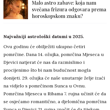
Malo astro zabave: koja nam
svečana frizura odgovara prema
horoskopskom znaku?
Najvažniji astrološki datumi u 2025.
Ovu godinu će obilježiti ukupno četiri
pomrčine. Dana 14. ožujka, pomrčina Mjeseca u
Djevici natjerat će nas da razmislimo i
procijenimo što bi nam budućnost mogla
donijeti. 29. ožujka će naše unutarnje želje izaći
na vidjelo s pomrčinom Sunca u Ovnu.
Pomrčina Mjeseca u Ribama 7. rujna učinit će da
se osjećamo romantično, a djelomična pomrčina
Sunca u Djevici 21. rujna značit će da tijekom