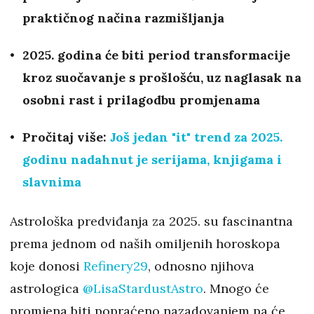
praktičnog načina razmišljanja
2025. godina će biti period transformacije
kroz suočavanje s prošlošću, uz naglasak na
osobni rast i prilagodbu promjenama
Pročitaj više:
Još jedan "it" trend za 2025.
godinu nadahnut je serijama, knjigama i
slavnima
Astrološka predviđanja za 2025. su fascinantna
prema jednom od naših omiljenih horoskopa
koje donosi
Refinery29
, odnosno njihova
astrologica
@LisaStardustAstro
. Mnogo će
promjena biti popraćeno nazadovanjem pa će