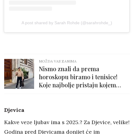
A post shared by Sarah Rohde (@sarahrohde_)
MOŽDA VAS ZANIMA
Nismo znali da prema
horoskopu biramo i tenisice!
Koje najbolje pristaju kojem
znaku?
Djevica
Kakve veze ljubav ima s 2025.? Za Djevice, velike!
Godina pred Djevicama donijet će im