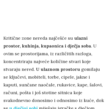
Kritične zone nereda najčešće su
ulazni
prostor, kuhinja, kupaonica i dječja soba
. U
ovim se prostorijama, iz različitih razloga,
koncentriraju najveće količine stvari koje
stvaraju nered.
U ulaznom prostoru
gomilaju
se ključevi, mobiteli, torbe, cipele, jakne i
kaputi, sunčane naočale, rukavice, kape, šalovi,
računi, pošta i još stotine sitnica koje
svakodnevno donosimo i odnosimo iz kuće, dok
se
u dječjoj sobi
miješaju igračke s dječjom