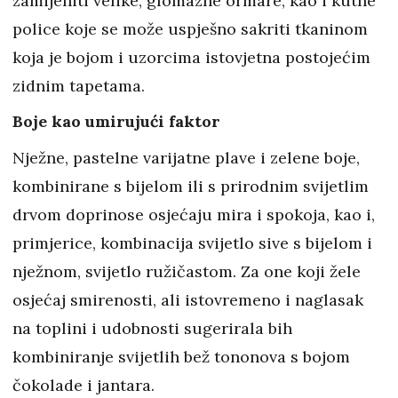
zamijeniti velike, glomazne ormare, kao i kutne
police koje se može uspješno sakriti tkaninom
koja je bojom i uzorcima istovjetna postojećim
zidnim tapetama.
Boje kao umirujući faktor
Nježne, pastelne varijatne plave i zelene boje,
kombinirane s bijelom ili s prirodnim svijetlim
drvom doprinose osjećaju mira i spokoja, kao i,
primjerice, kombinacija svijetlo sive s bijelom i
nježnom, svijetlo ružičastom. Za one koji žele
osjećaj smirenosti, ali istovremeno i naglasak
na toplini i udobnosti sugerirala bih
kombiniranje svijetlih bež tononova s bojom
čokolade i jantara.