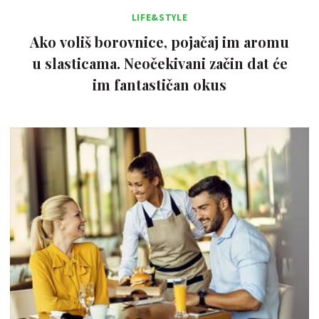
LIFE&STYLE
Ako voliš borovnice, pojačaj im aromu
u slasticama. Neočekivani začin dat će
im fantastičan okus