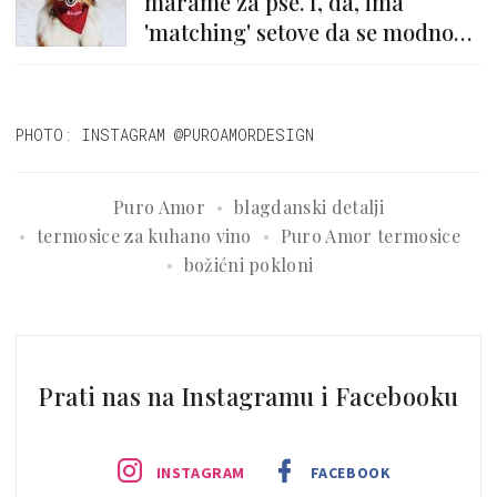
marame za pse. I, da, ima
'matching' setove da se modno
uskadimo...
PHOTO: INSTAGRAM @PUROAMORDESIGN
Puro Amor
blagdanski detalji
termosice za kuhano vino
Puro Amor termosice
božićni pokloni
Prati nas na Instagramu i Facebooku
INSTAGRAM
FACEBOOK