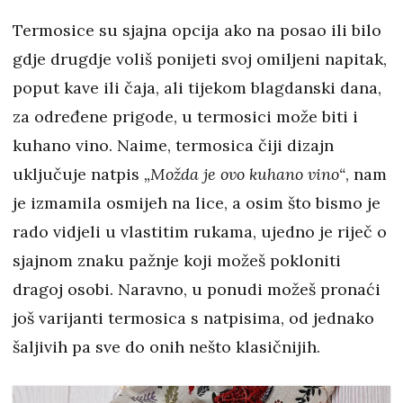
Termosice su sjajna opcija ako na posao ili bilo
gdje drugdje voliš ponijeti svoj omiljeni napitak,
poput kave ili čaja, ali tijekom blagdanski dana,
za određene prigode, u termosici može biti i
kuhano vino. Naime, termosica čiji dizajn
uključuje natpis
„Možda je ovo kuhano vino“
, nam
je izmamila osmijeh na lice, a osim što bismo je
rado vidjeli u vlastitim rukama, ujedno je riječ o
sjajnom znaku pažnje koji možeš pokloniti
dragoj osobi. Naravno, u ponudi možeš pronaći
još varijanti termosica s natpisima, od jednako
šaljivih pa sve do onih nešto klasičnijih.