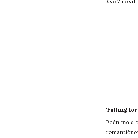
Evo 7 novih
'Falling fo
Počnimo s oč
romantičnoj