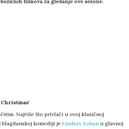
 božićnih filmova za gledanje ove sezone.
r Christmas'
itim. Najviše što privlači u ovoj klasičnoj
 blagdanskoj komediji je
Lindsay Lohan
u glavnoj