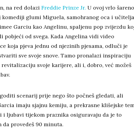
, na red dolazi
Freddie Prinze Jr.
U ovoj vrlo šareno
 komediji glumi Miguela, samohranog oca i učitelj
Aimee Garciu kao Angelinu, spaljenu pop zvijezdu ko
li pobjeći od svega. Kada Angelina vidi video
ce koja pjeva jednu od njezinih pjesama, odluči je
ostvariti sve svoje snove. Tamo pronalazi inspiraciju
revitalizaciju svoje karijere, ali i, dobro, već možeš
ubav.
oditi scenarij prije nego što počneš gledati, ali
 Garcia imaju sjajnu kemiju, a prekrasne klišejske te
ji i ljubavi tijekom praznika osiguravaju da je to
n da provedeš 90 minuta.