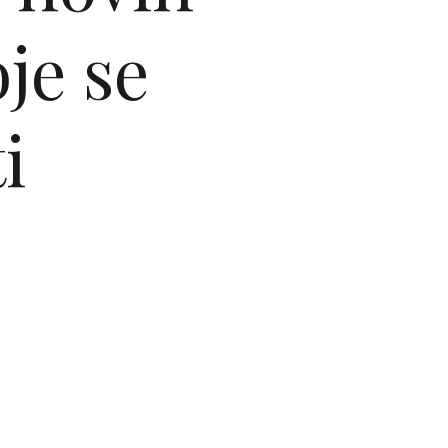
je se
i