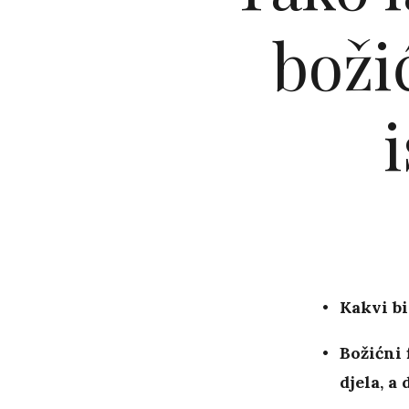
boži
Kakvi bi
Božićni 
djela, a