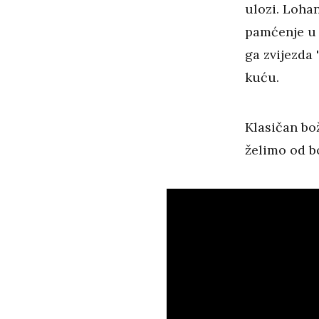
ulozi. Lohan
pamćenje u 
ga zvijezda 
kuću.
Klasičan bož
želimo od b