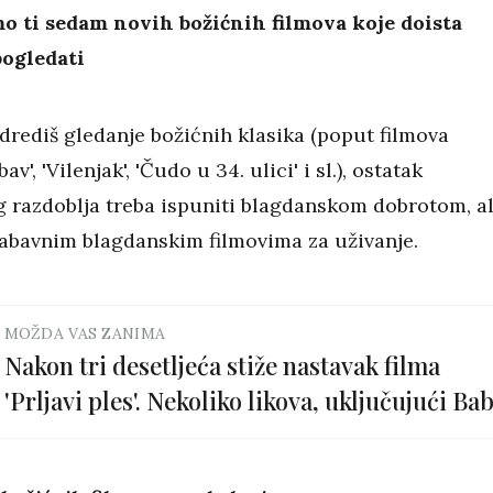
 ti sedam novih božićnih filmova koje doista
pogledati
drediš gledanje božićnih klasika (poput filmova
av', 'Vilenjak', 'Čudo u 34. ulici' i sl.), ostatak
 razdoblja treba ispuniti blagdanskom dobrotom, ali
abavnim blagdanskim filmovima za uživanje.
MOŽDA VAS ZANIMA
Nakon tri desetljeća stiže nastavak filma
'Prljavi ples'. Nekoliko likova, uključujući Ba
se vraćaju!