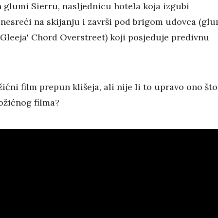
 glumi Sierru, nasljednicu hotela koja izgubi
nesreći na skijanju i završi pod brigom udovca (glu
'Gleeja' Chord Overstreet) koji posjeduje predivnu
ićni film prepun klišeja, ali nije li to upravo ono što
ožićnog filma?