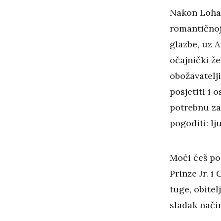
Nakon Lohan
romantičnoj
glazbe, uz 
očajnički že
obožavatelji
posjetiti i 
potrebnu za 
pogoditi: lj
Moći ćeš pog
Prinze Jr. i
tuge, obitel
sladak nači