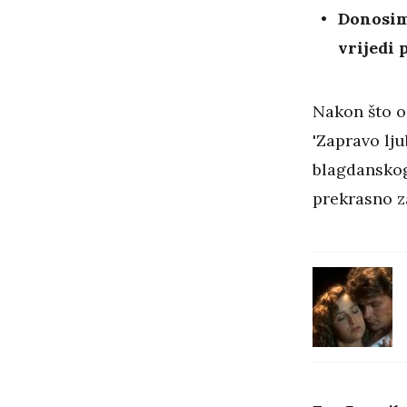
Donosimo
vrijedi 
Nakon što o
'Zapravo ljub
blagdanskog
prekrasno z