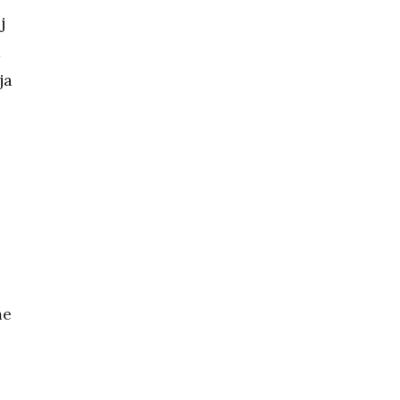
j
a
ja
me