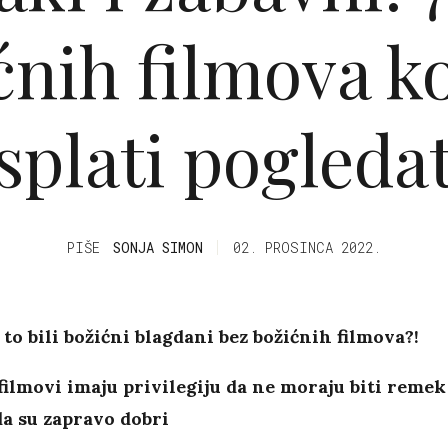
ćnih filmova ko
isplati pogledat
PIŠE
SONJA SIMON
02. PROSINCA 2022.
 to bili božićni blagdani bez božićnih filmova?!
filmovi imaju privilegiju da ne moraju biti remek
 da su zapravo dobri