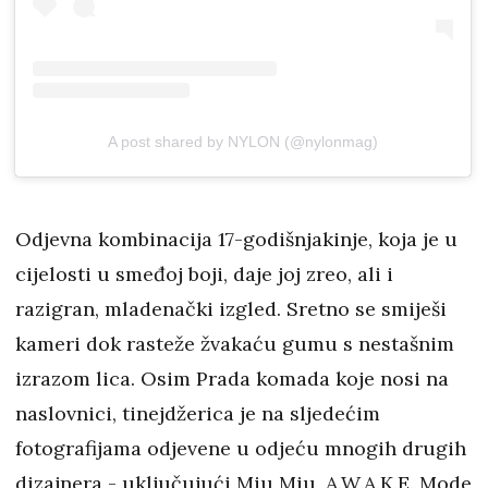
A post shared by NYLON (@nylonmag)
Odjevna kombinacija 17-godišnjakinje, koja je u
cijelosti u smeđoj boji, daje joj zreo, ali i
razigran, mladenački izgled. Sretno se smiješi
kameri dok rasteže žvakaću gumu s nestašnim
izrazom lica. Osim Prada komada koje nosi na
naslovnici, tinejdžerica je na sljedećim
fotografijama odjevene u odjeću mnogih drugih
dizajnera - uključujući Miu Miu, A.W.A.K.E. Mode