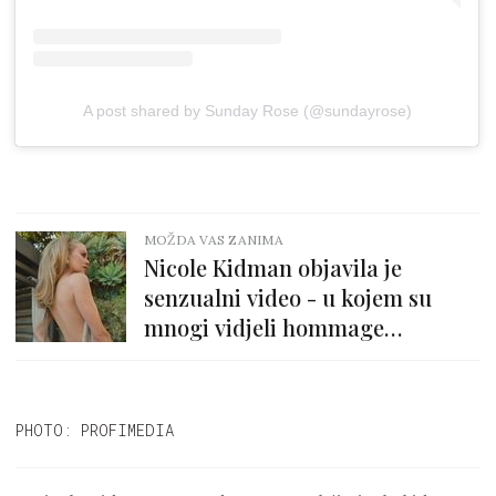
A post shared by Sunday Rose (@sundayrose)
MOŽDA VAS ZANIMA
Nicole Kidman objavila je
senzualni video - u kojem su
mnogi vidjeli hommage
legendarnoj fotki Marilyn
Monroe
PHOTO: PROFIMEDIA