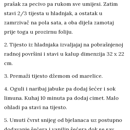
prašak za pecivo pa rukom sve umijesi. Zatim
stavi 2/3 tijesta u hladnjak, a ostatak u
zamrzivač na pola sata, a oba dijela zamotaj
prije toga u prozirnu foliju.
2. Tijesto iz hladnjaka izvaljajaj na pobrašnjenoj
radnoj površini i stavi u kalup dimenzija 32 x 22
cm.
3. Premaži tijesto džemom od marelice.
4. Oguli i naribaj jabuke pa dodaj šećer i sok
limuna. Kuhaj 10 minuta pa dodaj cimet. Malo
ohladi pa stavi na tijesto.
5. Umuti čvrst snijeg od bjelanaca uz postupno
dodavanje šećera i vanilin šećera dok se sav