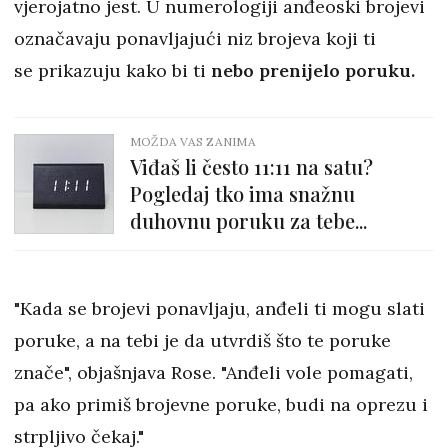
vjerojatno jest. U numerologiji anđeoski brojevi
označavaju ponavljajući niz brojeva koji ti
se prikazuju kako bi ti
nebo prenijelo poruku.
MOŽDA VAS ZANIMA
Viđaš li često 11:11 na satu?
Pogledaj tko ima snažnu
duhovnu poruku za tebe...
"Kada se brojevi ponavljaju, anđeli ti mogu slati
poruke, a na tebi je da utvrdiš što te poruke
znače", objašnjava Rose. "Anđeli vole pomagati,
pa ako primiš brojevne poruke, budi na oprezu i
strpljivo čekaj."