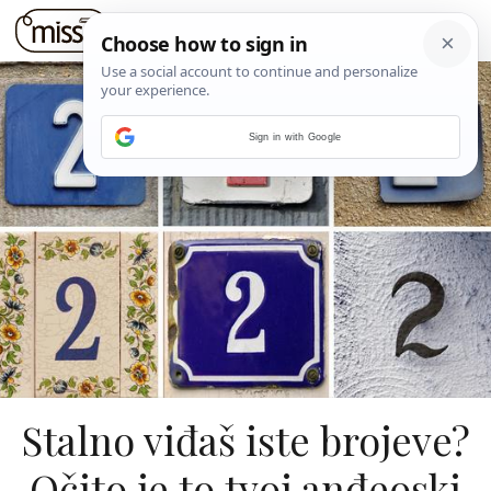
Sign in with Google
Stalno viđaš iste brojeve?
Očito je to tvoj anđeoski