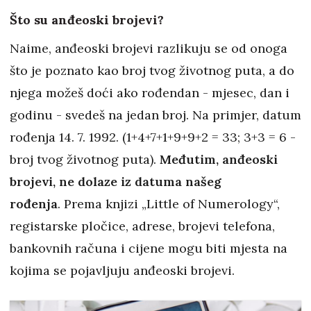
Što su anđeoski brojevi?
Naime, anđeoski brojevi razlikuju se od onoga
što je poznato kao broj tvog životnog puta, a do
njega možeš doći ako rođendan - mjesec, dan i
godinu - svedeš na jedan broj. Na primjer, datum
rođenja 14. 7. 1992. (1+4+7+1+9+9+2 = 33; 3+3 = 6 -
broj tvog životnog puta).
Međutim, anđeoski
brojevi, ne dolaze iz datuma našeg
rođenja
. Prema knjizi „Little of Numerology“,
registarske pločice, adrese, brojevi telefona,
bankovnih računa i cijene mogu biti mjesta na
kojima se pojavljuju anđeoski brojevi.