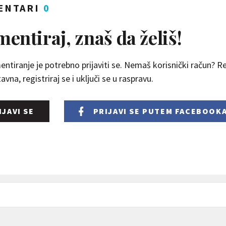
ENTARI
0
entiraj, znaš da želiš!
ntiranje je potrebno prijaviti se. Nemaš korisnički račun? Reg
vna, registriraj se i uključi se u raspravu.
IJAVI SE
PRIJAVI SE
PUTEM FACEBOOK