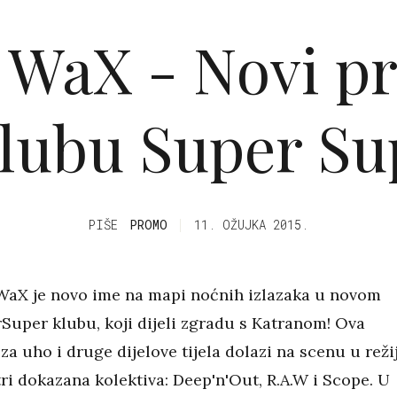
 WaX - Novi p
klubu Super Su
PIŠE
PROMO
11. OŽUJKA 2015.
aX je novo ime na mapi noćnih izlazaka u novom
Super klubu, koji dijeli zgradu s Katranom! Ova
za uho i druge dijelove tijela dolazi na scenu u režij
tri dokazana kolektiva: Deep'n'Out, R.A.W i Scope. U