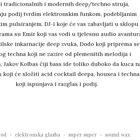
zi tradicionalnih i modernih deep/techno struja,
ju podij tvrdim elektronskim funkom, podebljanim
im pulsiranjem. DJ-i koje će vas zabavljati u sklopu
ama su Emir koji vas vodi u tjelesnu audio avantur
tilske inkarnacije deep zvuka, Dodo koji priprema se
g techna koji ne zazire od plemenitih melodija i
 Jakov Kolbas čiji bass ide toliko duboko da kuca n
s koji će složiti acid cocktail deepa, housea i techna
koji ispunjava i razglas i podij.
vod
elektronska glazba
super super
sound wax