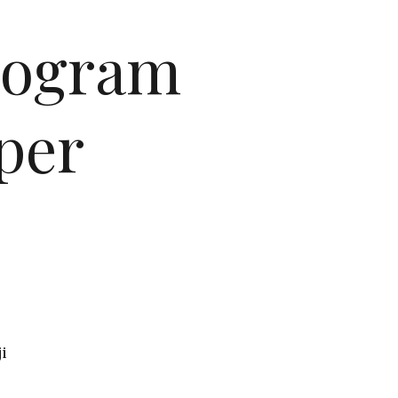
rogram
per
i