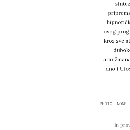
sinte
priprema
hipnotičk
ovog progr
kroz sve s
duboko
aranžmana,
dno i Ufo
PHOTO: NONE
in pro