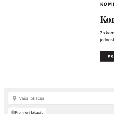
KOM
Kom
Za kome
jednosta
PR