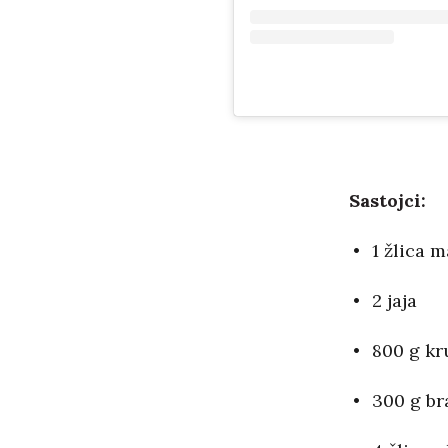
Sastojci:
1 žlica 
2 jaja
800 g k
300 g br