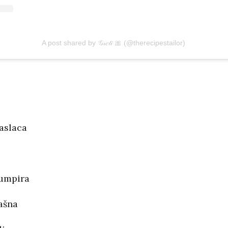
A post shared by 𝒢𝓇𝑒𝓉𝒾 🎀 (@therecipestailor)
maslaca
rumpira
ašna