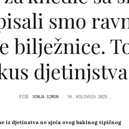
pisali smo ravn
 bilježnice. To
kus djetinjstva.
PIŠE
SONJA SIMON
10. KOLOVOZA 2025.
se iz djetinstva ne sjeća ovog bakinog tipičnog