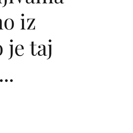
o iz
 je taj
..