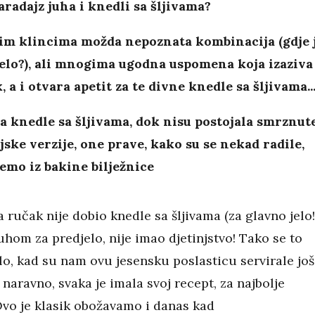
aradajz juha i knedli sa šljivama?
im klincima možda nepoznata kombinacija (gdje 
elo?), ali mnogima ugodna uspomena koja izaziva
, a i otvara apetit za te divne knedle sa šljivama..
a knedle sa šljivama, dok nisu postojala smrznut
jske verzije, one prave, kako su se nekad radile,
emo iz bakine bilježnice
 ručak nije dobio knedle sa šljivama (za glavno jelo!
uhom za predjelo, nije imao djetinjstvo! Tako se to
lo, kad su nam ovu jesensku poslasticu servirale još
, naravno, svaka je imala svoj recept, za najbolje
Ovo je klasik obožavamo i danas kad