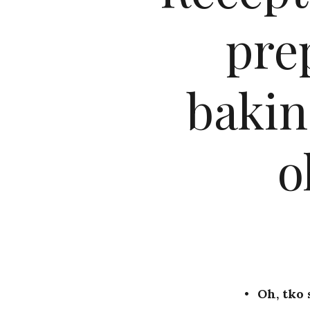
pre
bakine
o
Oh, tko 