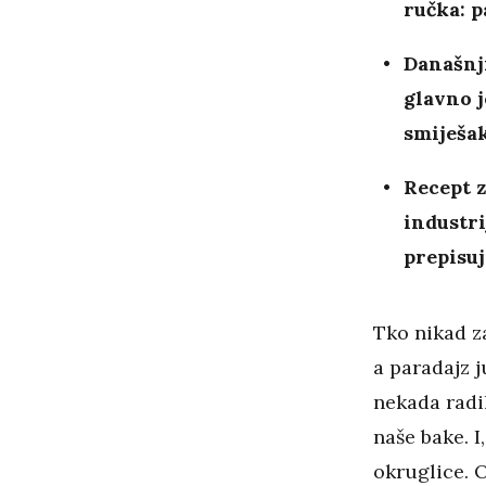
ručka: p
Današnj
glavno j
smiješak
Recept z
industri
prepisuj
Tko nikad za
a paradajz j
nekada radi
naše bake. I
okruglice. 