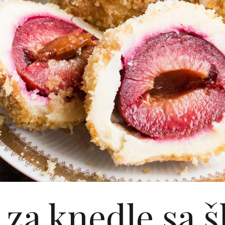
 za knedle sa š