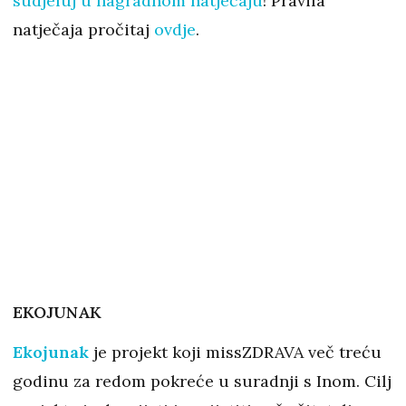
sudjeluj u nagradnom natječaju
! Pravila
natječaja pročitaj
ovdje
.
EKOJUNAK
Ekojunak
je projekt koji missZDRAVA več treću
godinu za redom pokreće u suradnji s Inom. Cilj