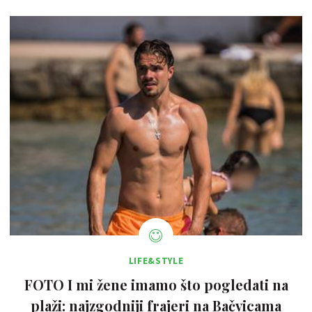
LIFE&STYLE
FOTO I mi žene imamo što pogledati na
plaži: najzgodniji frajeri na Bačvicama