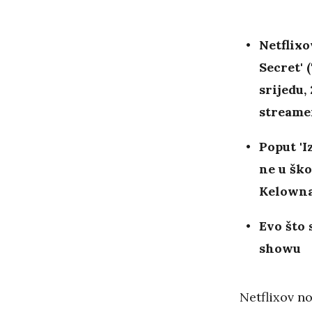
Netflixo
Secret' 
srijedu,
streamer
Poput 'I
ne u ško
Kelowna
Evo što
showu
Netflixov n