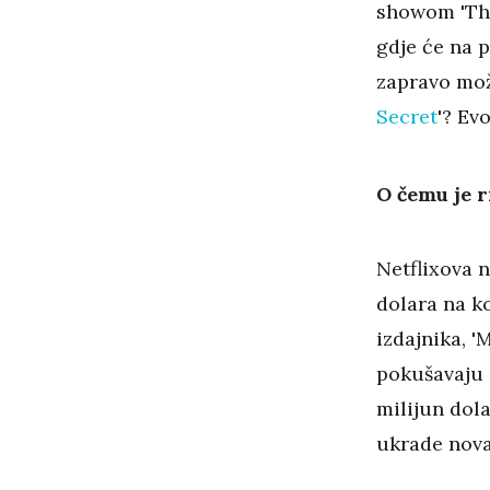
showom 'The
gdje će na p
zapravo mo
Secret
'? Ev
O čemu je r
Netflixova n
dolara na k
izdajnika, '
pokušavaju 
milijun dola
ukrade nova