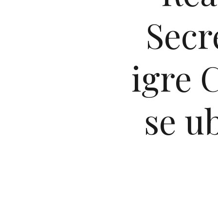
Secr
igre C
se ub