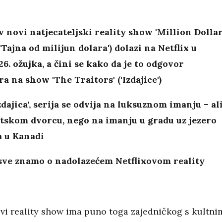
v novi natjecateljski reality show 'Million Dolla
('Tajna od milijun dolara') dolazi na Netflix u
 26. ožujka, a čini se kako da je to odgovor
a na show 'The Traitors' ('Izdajice')
zdajica', serija se odvija na luksuznom imanju – al
tskom dvorcu, nego na imanju u gradu uz jezero
 u Kanadi
 sve znamo o nadolazećem Netflixovom reality
ovi reality show ima puno toga zajedničkog s kultni