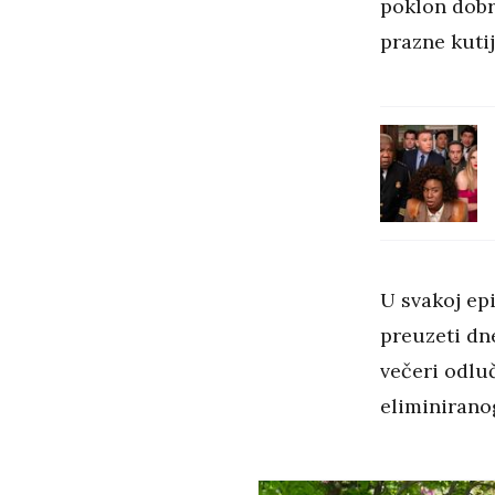
poklon dobro
prazne kutij
U svakoj epi
preuzeti dn
večeri odluč
eliminiranog