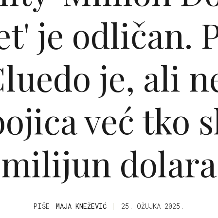
et' je odličan. 
luedo je, ali n
ojica već tko 
milijun dolara
PIŠE
MAJA KNEŽEVIĆ
25. OŽUJKA 2025.