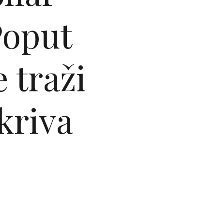
Poput
e traži
skriva