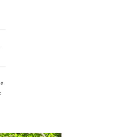
-
će
e