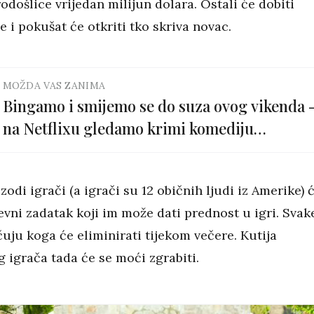
došlice vrijedan milijun dolara. Ostali će dobiti
e i pokušat će otkriti tko skriva novac.
MOŽDA VAS ZANIMA
Bingamo i smijemo se do suza ovog vikenda 
na Netflixu gledamo krimi komediju
'Rezidencija'
zodi igrači (a igrači su 12 običnih ljudi iz Amerike) 
evni zadatak koji im može dati prednost u igri. Svak
uju koga će eliminirati tijekom večere. Kutija
 igrača tada će se moći zgrabiti.