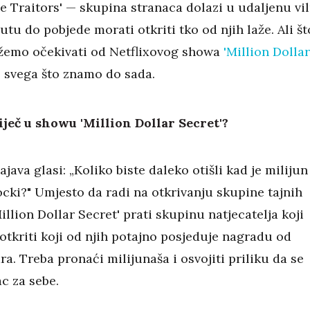
 Traitors' — skupina stranaca dolazi u udaljenu vi
utu do pobjede morati otkriti tko od njih laže. Ali št
žemo očekivati od Netflixovog showa
'Million Dollar
o svega što znamo do sada.
iječ u showu 'Million Dollar Secret'?
ajava glasi: „Koliko biste daleko otišli kad je milijun
ocki?" Umjesto da radi na otkrivanju skupine tajnih
Million Dollar Secret' prati skupinu natjecatelja koji
otkriti koji od njih potajno posjeduje nagradu od
ra. Treba pronaći milijunaša i osvojiti priliku da se
c za sebe.