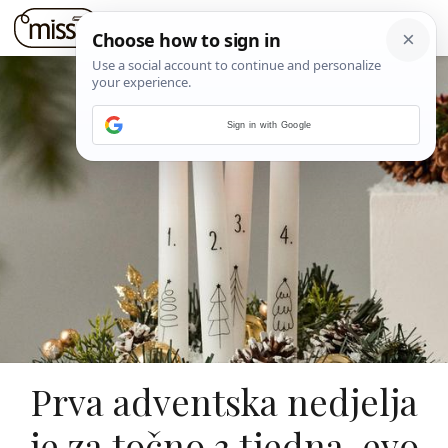
Sign in with Google
Prva adventska nedjelja
je za točno 3 tjedna, evo