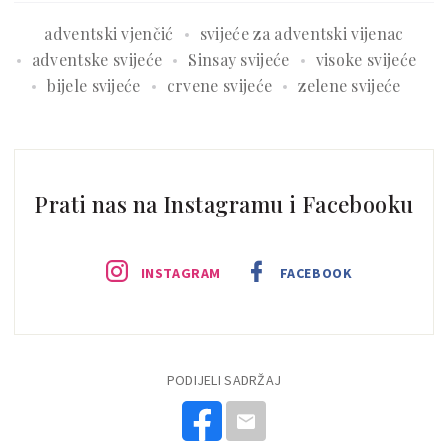
adventski vjenčić
svijeće za adventski vijenac
adventske svijeće
Sinsay svijeće
visoke svijeće
bijele svijeće
crvene svijeće
zelene svijeće
Prati nas na Instagramu i Facebooku
INSTAGRAM
FACEBOOK
PODIJELI SADRŽAJ