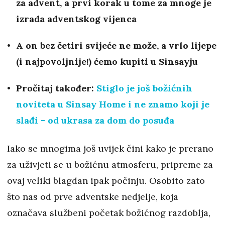
za advent, a prvi korak u tome za mnoge je
izrada adventskog vijenca
A on bez četiri svijeće ne može, a vrlo lijepe
(i najpovoljnije!) ćemo kupiti u Sinsayju
Pročitaj također:
Stiglo je još božićnih
noviteta u Sinsay Home i ne znamo koji je
slađi - od ukrasa za dom do posuđa
Iako se mnogima još uvijek čini kako je prerano
za uživjeti se u božićnu atmosferu, pripreme za
ovaj veliki blagdan ipak počinju. Osobito zato
što nas od prve adventske nedjelje, koja
označava službeni početak božićnog razdoblja,