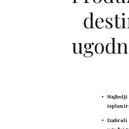
desti
ugodn
Najbolji
isplanir
Izabrali