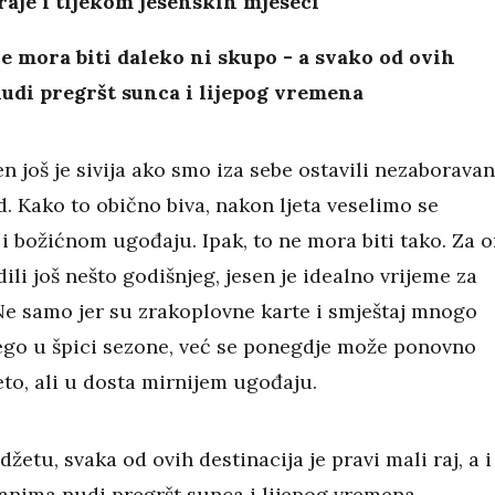
raje i tijekom jesenskih mjeseci
e mora biti daleko ni skupo - a svako od ovih
udi pregršt sunca i lijepog vremena
 još je sivija ako smo iza sebe ostavili nezaboravan
d. Kako to obično biva, nakon ljeta veselimo se
i božićnom ugođaju. Ipak, to ne mora biti tako. Za 
dili još nešto godišnjeg, jesen je idealno vrijeme za
Ne samo jer su zrakoplovne karte i smještaj mnogo
nego u špici sezone, već se ponegdje može ponovno
jeto, ali u dosta mirnijem ugođaju.
žetu, svaka od ovih destinacija je pravi mali raj, a i
anima nudi pregršt sunca i lijepog vremena.