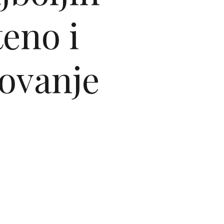
teno i
ovanje