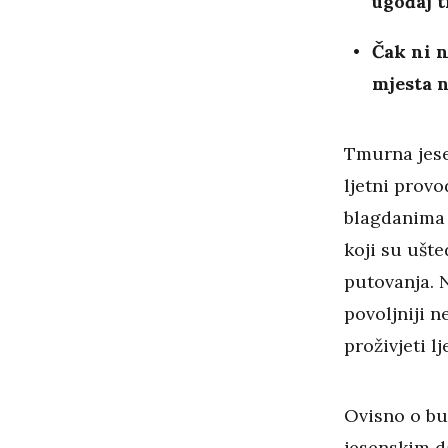
ugođaj t
Čak ni n
mjesta n
Tmurna jesen
ljetni provo
blagdanima 
koji su ušte
putovanja. 
povoljniji 
proživjeti l
Ovisno o bud
jesenskim d