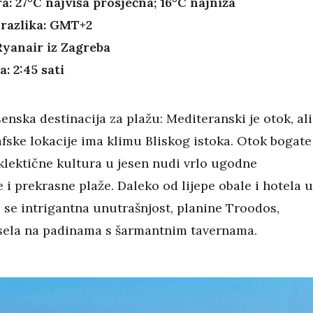
: 27°C najviša prosječna; 16°C najniža
razlika: GMT+2
Ryanair iz Zagreba
a: 2:45 sati
enska destinacija za plažu: Mediteranski je otok, ali
fske lokacije ima klimu Bliskog istoka. Otok bogate
eklektične kultura u jesen nudi vrlo ugodne
i prekrasne plaže. Daleko od lijepe obale i hotela 
 se intrigantna unutrašnjost, planine Troodos,
 sela na padinama s šarmantnim tavernama.