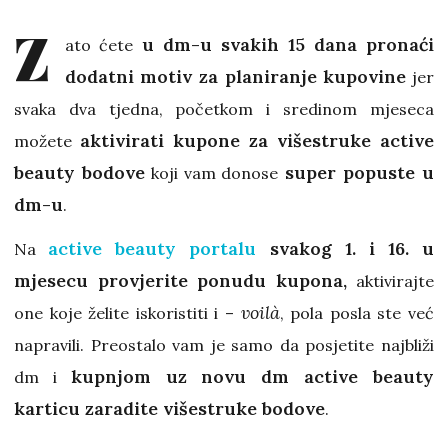
Z
u dm-u svakih 15 dana pronaći
ato ćete
dodatni motiv za pl
aniranje kupovine
jer
svaka dva tjedna, početkom i sredinom mjeseca
aktivirati kupone za višestruke active
možete
beauty bodove
super popuste u
koji vam donose
dm-u
.
active beauty portalu
svakog 1. i 16. u
Na
mjesecu provjerite ponudu kupona,
aktivirajte
voilà
one koje želite iskoristiti i –
, pola posla ste već
napravili. Preostalo vam je samo da posjetite najbliži
kupnjom uz novu dm active beauty
dm i
karticu zaradite višestruke bodove
.