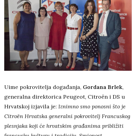
Uime pokrovitelja događanja,
Gordana Brlek
,
generalna direktorica Peugeot, Citroën i DS u
Hrvatskoj izjavila je:
Iznimno smo ponosni što je
Citroën Hrvatska generalni pokrovitelj Francuskog
plesnjaka koji će hrvatskim građanima približiti
francusku kulturu i tradiciju. Smionost,