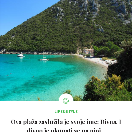
LIFE&STYLE
Ova plaža zaslužila je svoje ime: Divna. I
divno je okupati se na njoj...