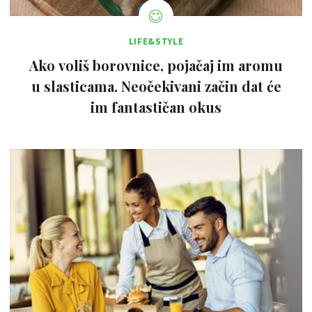
LIFE&STYLE
Ako voliš borovnice, pojačaj im aromu
u slasticama. Neočekivani začin dat će
im fantastičan okus