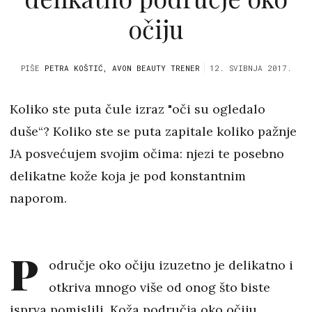
očiju
PIŠE
PETRA KOŠTIĆ, AVON BEAUTY TRENER
12. SVIBNJA 2017.
Koliko ste puta čule izraz "oči su ogledalo
duše“? Koliko ste se puta zapitale koliko pažnje
JA posvećujem svojim očima: njezi te posebno
delikatne kože koja je pod konstantnim
naporom.
P
odručje oko očiju izuzetno je delikatno i
otkriva mnogo više od onog što biste
isprva pomislili. Koža područja oko očiju