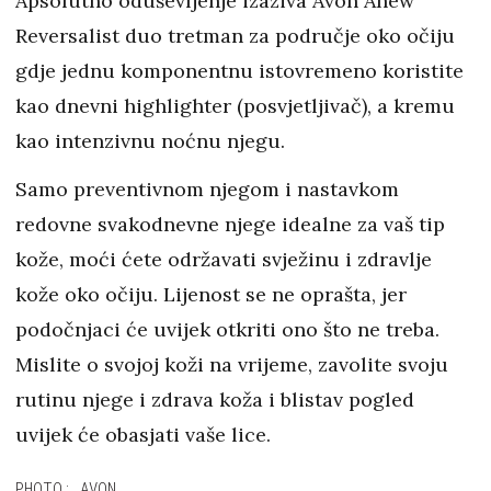
Apsolutno oduševljenje izaziva Avon Anew
Reversalist duo tretman za područje oko očiju
gdje jednu komponentnu istovremeno koristite
kao dnevni highlighter (posvjetljivač), a kremu
kao intenzivnu noćnu njegu.
Samo preventivnom njegom i nastavkom
redovne svakodnevne njege idealne za vaš tip
kože, moći ćete održavati svježinu i zdravlje
kože oko očiju. Lijenost se ne oprašta, jer
podočnjaci će uvijek otkriti ono što ne treba.
Mislite o svojoj koži na vrijeme, zavolite svoju
rutinu njege i zdrava koža i blistav pogled
uvijek će obasjati vaše lice.
PHOTO: AVON